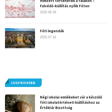
Hímzett történetek a falakon –
Falvédő-kiállítás nyílik Fóton
2025.09.18.
Fóti legendák
2025.07.16.
LEGFRISSEBB
Régi iskolai emlékeket vár a készülő
fóti iskolatörténeti kiállításhoz az
Értéktár Bizottság