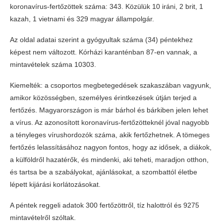
koronavírus-fertőzöttek száma: 343. Közülük 10 iráni, 2 brit, 1
kazah, 1 vietnami és 329 magyar állampolgár.
Az oldal adatai szerint a gyógyultak száma (34) péntekhez
képest nem változott. Kórházi karanténban 87-en vannak, a
mintavételek száma 10303.
Kiemelték: a csoportos megbetegedések szakaszában vagyunk,
amikor közösségben, személyes érintkezések útján terjed a
fertőzés. Magyarországon is már bárhol és bárkiben jelen lehet
a vírus. Az azonosított koronavírus-fertőzötteknél jóval nagyobb
a tényleges vírushordozók száma, akik fertőzhetnek. A tömeges
fertőzés lelassításához nagyon fontos, hogy az idősek, a diákok,
a külföldről hazatérők, és mindenki, aki teheti, maradjon otthon,
és tartsa be a szabályokat, ajánlásokat, a szombattól életbe
lépett kijárási korlátozásokat.
A péntek reggeli adatok 300 fertőzöttről, tíz halottról és 9275
mintavételről szóltak.