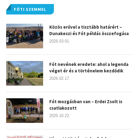
FÓTI SZEMMEL
Közös erővel a tisztább határért –
Dunakeszi és Fót példás összefogása
2026.03.01.
Fót nevének eredete: ahol a legenda
véget ér és a történelem kezdődik
2026.02.17.
Fót mozgásban van – Erdei Zsolt is
csatlakozott
2025.10.22.