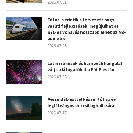
2026.07.31.
Fótot is érintik a tervezett nagy
vasúti fejlesztések: megújulhat az
S71-es vonal és hosszabb lehet az M3-
as metró
2026.07.23.
Latin ritmusok és karneváli hangulat
várja a látogatókat a Fót Fiestán
2026.07.23.
Perseidák-esttel készül Fót az év
leglátványosabb csillaghullására
2026.07.17.