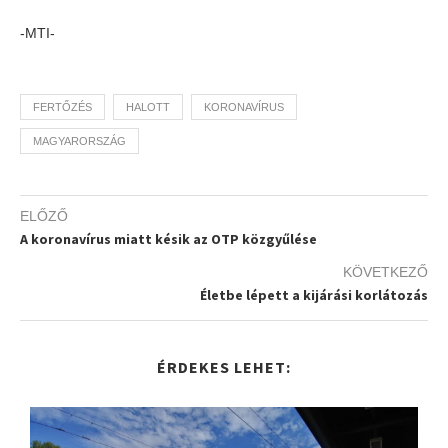
-MTI-
FERTŐZÉS
HALOTT
KORONAVÍRUS
MAGYARORSZÁG
ELŐZŐ
A koronavírus miatt késik az OTP közgyűlése
KÖVETKEZŐ
Életbe lépett a kijárási korlátozás
ÉRDEKES LEHET: