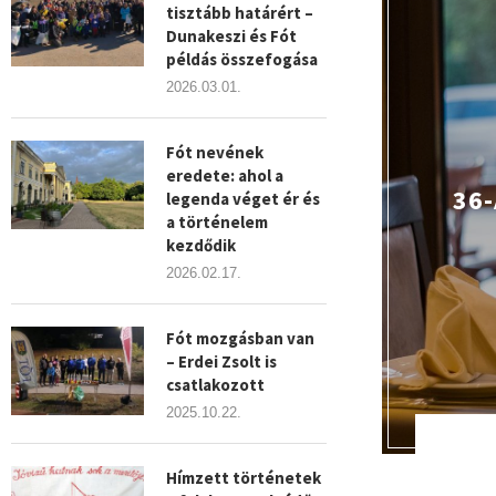
tisztább határért –
Dunakeszi és Fót
példás összefogása
2026.03.01.
Fót nevének
eredete: ahol a
36
legenda véget ér és
a történelem
kezdődik
2026.02.17.
Fót mozgásban van
– Erdei Zsolt is
csatlakozott
2025.10.22.
Hímzett történetek