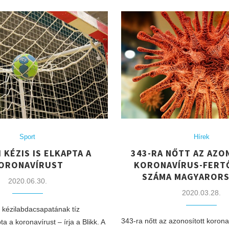
Sport
Hírek
I KÉZIS IS ELKAPTA A
343-RA NŐTT AZ AZO
ORONAVÍRUST
KORONAVÍRUS-FERT
SZÁMA MAGYAROR
2020.06.30.
2020.03.28.
 kézilabdacsapatának tíz
343-ra nőtt az azonosított korona
ta a koronavírust – írja a Blikk. A