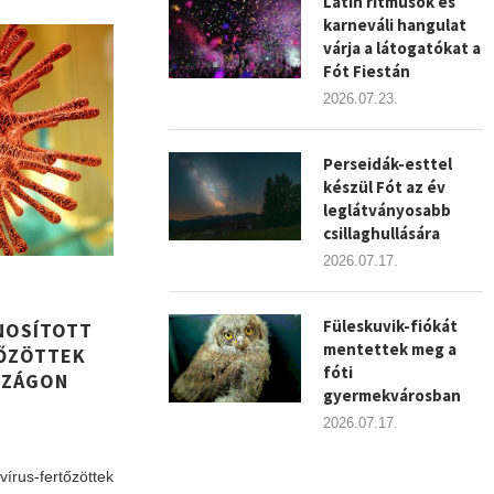
Latin ritmusok és
karneváli hangulat
várja a látogatókat a
Fót Fiestán
2026.07.23.
Perseidák-esttel
készül Fót az év
leglátványosabb
csillaghullására
2026.07.17.
Füleskuvik-fiókát
NOSÍTOTT
mentettek meg a
ŐZÖTTEK
fóti
SZÁGON
gyermekvárosban
2026.07.17.
vírus-fertőzöttek