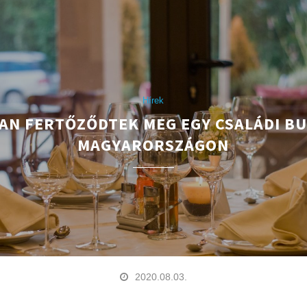
Hírek
-AN FERTŐZŐDTEK MEG EGY CSALÁDI BU
MAGYARORSZÁGON
2020.08.03.