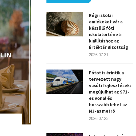
Régi iskolai
emlékeket vár a
készülő fóti
iskolatörténeti
kiállításhoz az
Értéktár Bizottság
LIN
2026.07.31.
Fótot is érintik a
tervezett nagy
vasúti fejlesztések:
megújulhat az S71-
es vonal és
hosszabb lehet az
M3-as metró
2026.07.23.