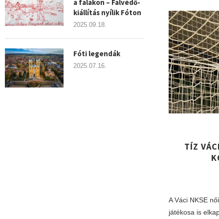
a falakon – Falvédő-
kiállítás nyílik Fóton
2025.09.18.
Fóti legendák
2025.07.16.
TÍZ VÁC
K
A Váci NKSE női
játékosa is elkap