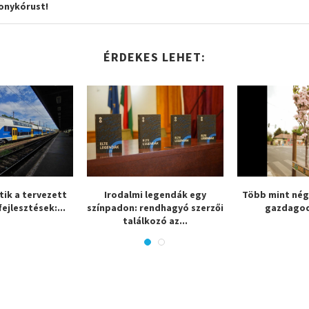
onykórust!
ÉRDEKES LEHET:
tik a tervezett
Irodalmi legendák egy
Több mint négy
fejlesztések:...
színpadon: rendhagyó szerzői
gazdagod
találkozó az...