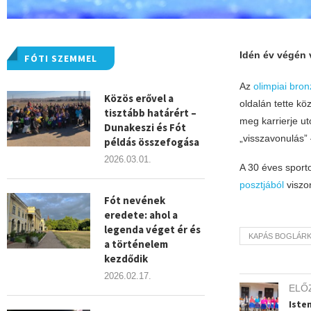
Idén év végén v
FÓTI SZEMMEL
Az
olimpiai bro
Közös erővel a
oldalán tette kö
tisztább határért –
meg karrierje u
Dunakeszi és Fót
„visszavonulás” 
példás összefogása
2026.03.01.
A 30 éves sporto
posztjából
viszon
Fót nevének
eredete: ahol a
legenda véget ér és
KAPÁS BOGLÁR
a történelem
kezdődik
2026.02.17.
ELŐ
Isten