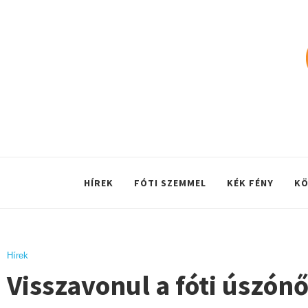
HÍREK
FÓTI SZEMMEL
KÉK FÉNY
KÖ
Hírek
Visszavonul a fóti úszón