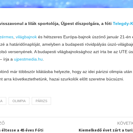
isszavonul a lilák sportolója, Újpest díszpolgára, a fóti
Telegdy-K
nzérmes
,
világbajnok
és hétszeres Európa-bajnok úszónő január 21-én 
zzé a határidőnaplóját, amelyben a budapesti rövidpályás úszó-világbaj
tolsó versenyének. A budapesti világbajnoksághoz azt írta be az UTE ú
– írja a
ujpestmedia.hu
.
lónő már többször kilátásba helyezte, hogy az idei párizsi olimpia után
t arra következtethetünk, hazai szurkolók előtt szeretne búcsúzni.
KA
OLIMPIA
PÁRIZS
ZŐ
KÖVET
 éltesse a 45 éves Fóti
Kiemelkedő évet zárt a tur