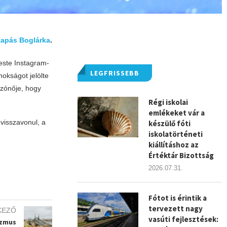
apás Boglárka
.
este Instagram-
LEGFRISSEBB
nokságot jelölte
szónője, hogy
Régi iskolai
emlékeket vár a
 visszavonul, a
készülő fóti
iskolatörténeti
kiállításhoz az
Értéktár Bizottság
2026.07.31.
Fótot is érintik a
tervezett nagy
KEZŐ
vasúti fejlesztések:
izmus