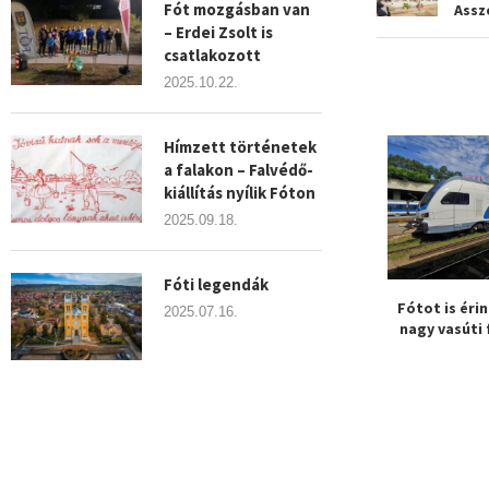
Fót mozgásban van
Assz
– Erdei Zsolt is
csatlakozott
2025.10.22.
Hímzett történetek
a falakon – Falvédő-
kiállítás nyílik Fóton
2025.09.18.
Fóti legendák
rosban! Közösségi
Elfogadták a Fót Város 2036.
Fótot is érin
2025.07.16.
kció indul Fóton
koncepciót – Jövőkép...
nagy vasúti 