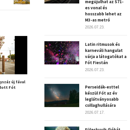
megújulhat az S71-
es vonal és
hosszabb lehet az
M3-as metró
2026.07.23.
Latin ritmusok és
karneváli hangulat
várja a látogatókat a
Fót Fiestán
2026.07.23.
száz új fával
Szigorúbb zöldszabályok
Olvass a városba
Perseidák-esttel
ott Fót
jönnek Fóton – Már a
olvasási akció 
készül Fót az év
fakivágás...
leglátványosabb
csillaghullására
2026.07.17.
Füleskuvik-fiókát