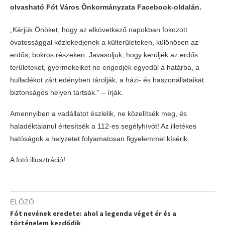
olvasható Fót Város Önkormányzata Facebook-oldalán.
„Kérjük Önöket, hogy az elkövetkező napokban fokozott
óvatossággal közlekedjenek a külterületeken, különösen az
erdős, bokros részeken. Javasoljuk, hogy kerüljék az erdős
területeket, gyermekeiket ne engedjék egyedül a határba, a
hulladékot zárt edényben tárolják, a házi- és haszonállataikat
biztonságos helyen tartsák.” – írják.
Amennyiben a vadállatot észlelik, ne közelítsék meg, és
haladéktalanul értesítsék a 112-es segélyhívót! Az illetékes
hatóságok a helyzetet folyamatosan figyelemmel kísérik.
A fotó illusztráció!
ELŐZŐ
Fót nevének eredete: ahol a legenda véget ér és a
történelem kezdődik