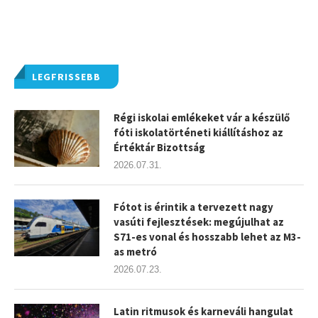
LEGFRISSEBB
Régi iskolai emlékeket vár a készülő
fóti iskolatörténeti kiállításhoz az
Értéktár Bizottság
2026.07.31.
Fótot is érintik a tervezett nagy
vasúti fejlesztések: megújulhat az
S71-es vonal és hosszabb lehet az M3-
as metró
2026.07.23.
Latin ritmusok és karneváli hangulat