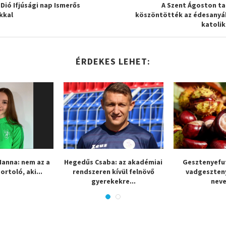
 Dió Ifjúsági nap Ismerős
A Szent Ágoston ta
kkal
köszöntötték az édesanyá
katoli
ÉRDEKES LEHET:
Hanna: nem az a
Hegedűs Csaba: az akadémiai
Gesztenyefut
rtoló, aki...
rendszeren kívül felnövő
vadgeszteny
gyerekekre...
neve