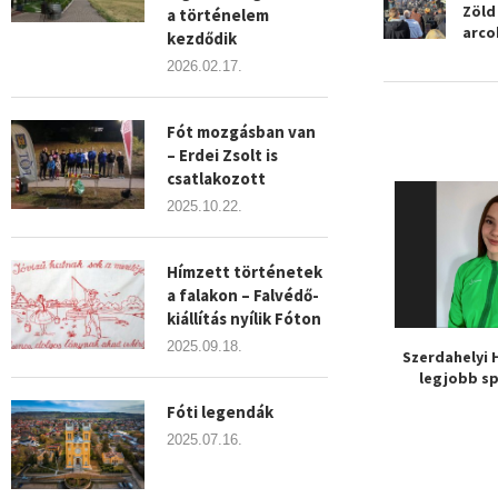
Zöld
a történelem
arco
kezdődik
2026.02.17.
Fót mozgásban van
– Erdei Zsolt is
csatlakozott
2025.10.22.
Hímzett történetek
a falakon – Falvédő-
kiállítás nyílik Fóton
2025.09.18.
zelmet arattak a
Béres Alexandrával
Szerdahelyi 
 kosarasok
tornázhatnak Fóton az
legjobb spo
idősek
Fóti legendák
2025.07.16.