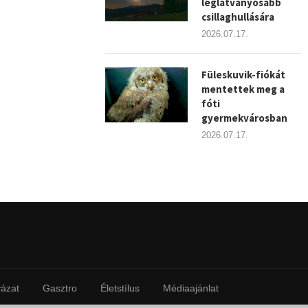
leglátványosabb
csillaghullására
2026.07.17.
Füleskuvik-fiókát
mentettek meg a
fóti
gyermekvárosban
2026.07.17.
yázat
Gasztro
Életstílus
Médiaajánlat