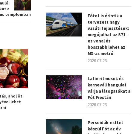
nulói
kat a
kus templomban
Fótot is érintik a
tervezett nagy
vasúti fejlesztések:
megújulhat az S71-
es vonal és
hosszabb lehet az
M3-as metró
2026.07.23.
Latin ritmusok és
karneváli hangulat
várja a látogatókat a
ás, ahol öt
Elrajtolt a 21 napos kihívás
Óriási győzelme
Fót Fiestán
ével lehet
Fóton
fóti kosa
2026.07.23.
zni
Perseidák-esttel
készül Fót az év