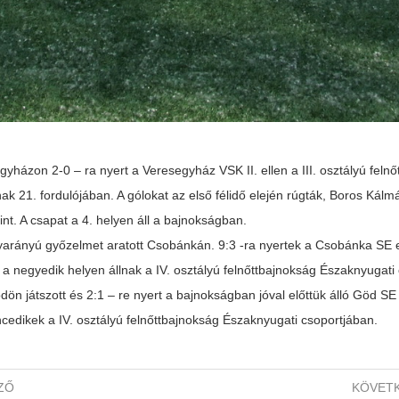
yházon 2-0 – ra nyert a Veresegyház VSK II. ellen a III. osztályú feln
nak 21. fordulójában. A gólokat az első félidő elején rúgták, Boros Kálm
nt. A csapat a 4. helyen áll a bajnokságban.
gyarányú győzelmet aratott Csobánkán. 9:3 -ra nyertek a Csobánka SE e
a negyedik helyen állnak a IV. osztályú felnőttbajnokság Északnyugati
ön játszott és 2:1 – re nyert a bajnokságban jóval előttük álló Göd SE I
ncedikek a IV. osztályú felnőttbajnokság Északnyugati csoportjában.
ZŐ
KÖVET