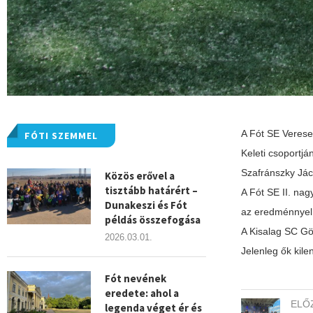
A Fót SE Vereseg
FÓTI SZEMMEL
Keleti csoportjá
Szafránszky Jáci
Közös erővel a
tisztább határért –
A Fót SE II. na
Dunakeszi és Fót
az eredménnyel 
példás összefogása
A Kisalag SC Göd
2026.03.01.
Jelenleg ők kile
Fót nevének
eredete: ahol a
ELŐ
legenda véget ér és