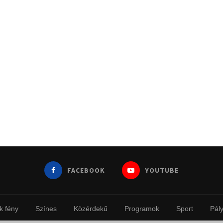
FACEBOOK
YOUTUBE
k fény
Színes
Közérdekű
Programok
Sport
Pál