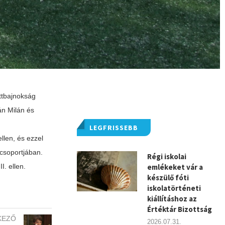
őttbajnokság
án Milán és
LEGFRISSEBB
llen, és ezzel
 csoportjában.
Régi iskolai
I. ellen.
emlékeket vár a
készülő fóti
iskolatörténeti
kiállításhoz az
Értéktár Bizottság
KEZŐ
2026.07.31.