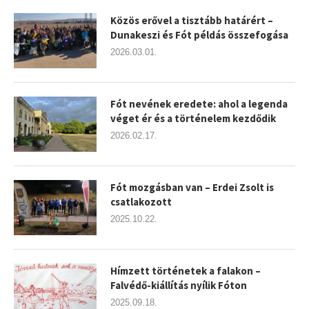
Közös erővel a tisztább határért –
Dunakeszi és Fót példás összefogása
2026.03.01.
Fót nevének eredete: ahol a legenda
véget ér és a történelem kezdődik
2026.02.17.
Fót mozgásban van – Erdei Zsolt is
csatlakozott
2025.10.22.
Hímzett történetek a falakon –
Falvédő-kiállítás nyílik Fóton
2025.09.18.