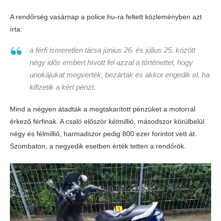
A rendőrség vasárnap a police.hu-ra feltett közleményben azt
írta:
a férfi ismeretlen társa június 26. és július 25. között
négy idős embert hívott fel azzal a történettel, hogy
unokájukat megverték, bezárták és akkor engedik el, ha
kifizetik a kért pénzt.
Mind a négyen átadták a megtakarított pénzüket a motorral
érkező férfinak. A csaló először kétmillió, másodszor körülbelül
négy és félmillió, harmadszor pedig 800 ezer forintot vett át.
Szombaton, a negyedik esetben érték tetten a rendőrök.