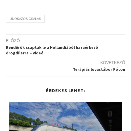
UNOKÁZÓS CSALÁS
ELŐZŐ
Rendőrök csaptak le a Hollandiából hazaérkező
drogdílerre – videó
KÖVETKEZŐ
Terápiás lovastábor Fóton
ÉRDEKES LEHET: