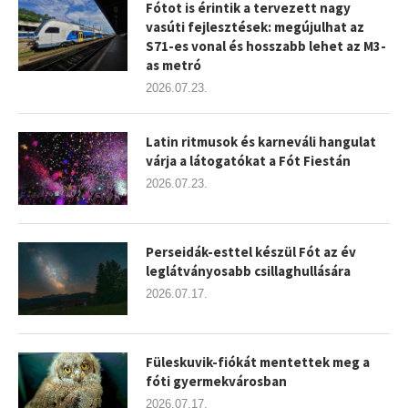
Fótot is érintik a tervezett nagy
vasúti fejlesztések: megújulhat az
S71-es vonal és hosszabb lehet az M3-
as metró
2026.07.23.
Latin ritmusok és karneváli hangulat
várja a látogatókat a Fót Fiestán
2026.07.23.
Perseidák-esttel készül Fót az év
leglátványosabb csillaghullására
2026.07.17.
Füleskuvik-fiókát mentettek meg a
fóti gyermekvárosban
2026.07.17.