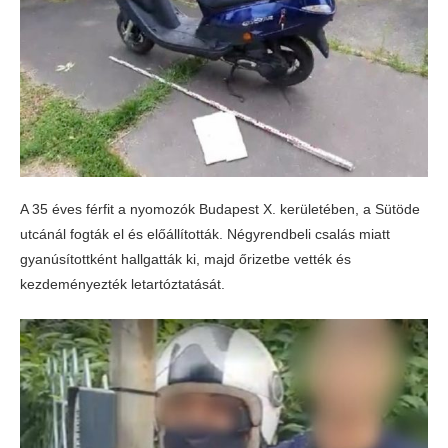
A 35 éves férfit a nyomozók Budapest X. kerületében, a Sütöde
utcánál fogták el és előállították. Négyrendbeli csalás miatt
gyanúsítottként hallgatták ki, majd őrizetbe vették és
kezdeményezték letartóztatását.