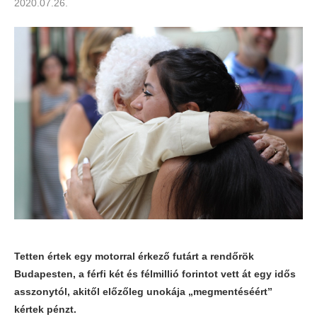
2020.07.26.
Tetten értek egy motorral érkező futárt a rendőrök
Budapesten, a férfi két és félmillió forintot vett át egy idős
asszonytól, akitől előzőleg unokája „megmentéséért”
kértek pénzt.