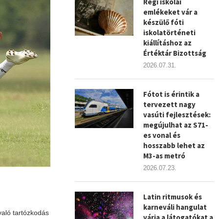
Régi iskolai
emlékeket vár a
készülő fóti
iskolatörténeti
kiállításhoz az
Értéktár Bizottság
2026.07.31.
Fótot is érintik a
tervezett nagy
vasúti fejlesztések:
megújulhat az S71-
es vonal és
hosszabb lehet az
M3-as metró
2026.07.23.
Latin ritmusok és
karneváli hangulat
való tartózkodás
várja a látogatókat a