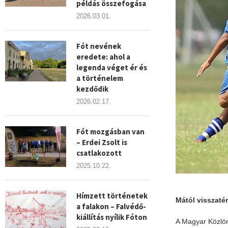
példás összefogása
2026.03.01.
Fót nevének
eredete: ahol a
legenda véget ér és
a történelem
kezdődik
2026.02.17.
Fót mozgásban van
– Erdei Zsolt is
csatlakozott
2025.10.22.
Hímzett történetek
Mától visszaté
a falakon – Falvédő-
kiállítás nyílik Fóton
A Magyar Közlön