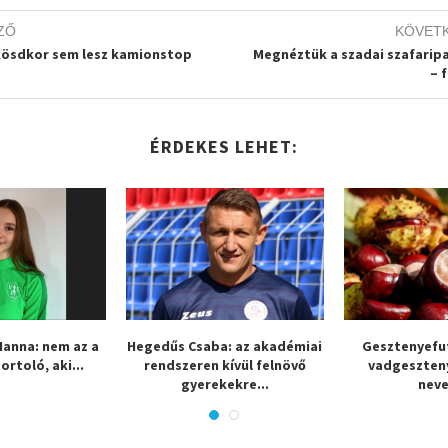
ZŐ
KÖVET
ösdkor sem lesz kamionstop
Megnéztük a szadai szafarip
– 
ÉRDEKES LEHET:
Hanna: nem az a
Hegedűs Csaba: az akadémiai
Gesztenyefut
rtoló, aki...
rendszeren kívül felnövő
vadgeszteny
gyerekekre...
neve