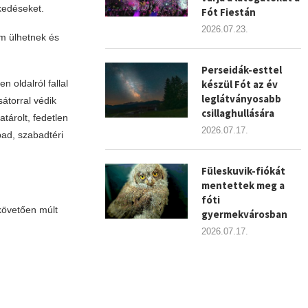
kedéseket.
Fót Fiestán
2026.07.23.
em ülhetnek és
Perseidák-esttel
készül Fót az év
 oldalról fallal
leglátványosabb
sátorral védik
csillaghullására
atárolt, fedetlen
2026.07.17.
pad, szabadtéri
Füleskuvik-fiókát
mentettek meg a
fóti
követően múlt
gyermekvárosban
2026.07.17.