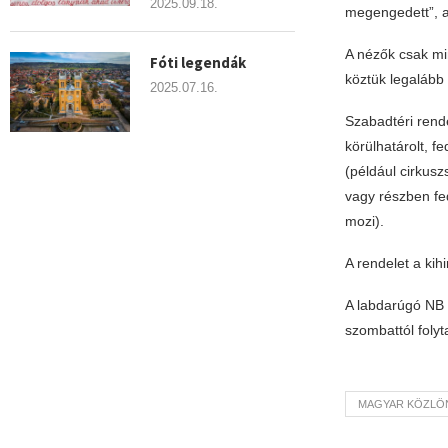
2025.09.18.
megengedett”, a
A nézők csak mi
Fóti legendák
köztük legalább 
2025.07.16.
Szabadtéri rend
körülhatárolt, f
(például cirkuszs
vagy részben fed
mozi).
A rendelet a kih
A labdarúgó NB 
szombattól folyt
MAGYAR KÖZLÖ