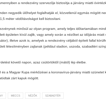
mennyiben a rendezvény szervezője biztosítja a járvány miatti óvintéz
nden negyedik ülőhelyet foglalhatják el, közvetlenül egymás mögött n
1,5 méter védőtávolságot kell biztosítani.
ezvénynek minősül az olyan program, amely teljes időtartamában minden
edett épületen kívül zajlik, vagy amely során a nézőket az időjárás miatt 
átor), illetve azok is, amelyek a rendezvény céljából épített fallal körülh
ett létesítményben zajlanak (például stadion, uszoda, szabadtéri szín
irdetést követő napon, azaz csütörtöktől (mától) lép életbe.
I és a Magyar Kupa mérkőzései a koronavírus-járvány miatti szünetet 
atódtak zárt kapuk mögött.
NY
MECCS
NÉZŐK
SZABADTÉR