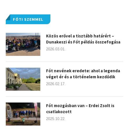
FÓTI SZEMMEL
Közös erővel a tisztább határért –
Dunakeszi és Fót példás összefogása
2026.03.01.
Fót nevének eredete: ahol a legenda
véget ér és a történelem kezdődik
2026.02.17.
Fót mozgásban van – Erdei Zsolt is
csatlakozott
2025.10.22.