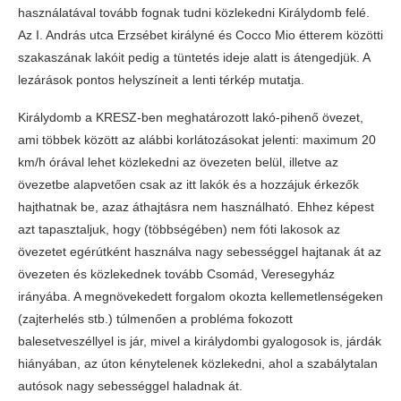
használatával tovább fognak tudni közlekedni Királydomb felé.
Az I. András utca Erzsébet királyné és Cocco Mio étterem közötti
szakaszának lakóit pedig a tüntetés ideje alatt is átengedjük. A
lezárások pontos helyszíneit a lenti térkép mutatja.
Királydomb a KRESZ-ben meghatározott lakó-pihenő övezet,
ami többek között az alábbi korlátozásokat jelenti: maximum 20
km/h órával lehet közlekedni az övezeten belül, illetve az
övezetbe alapvetően csak az itt lakók és a hozzájuk érkezők
hajthatnak be, azaz áthajtásra nem használható. Ehhez képest
azt tapasztaljuk, hogy (többségében) nem fóti lakosok az
övezetet egérútként használva nagy sebességgel hajtanak át az
övezeten és közlekednek tovább Csomád, Veresegyház
irányába. A megnövekedett forgalom okozta kellemetlenségeken
(zajterhelés stb.) túlmenően a probléma fokozott
balesetveszéllyel is jár, mivel a királydombi gyalogosok is, járdák
hiányában, az úton kénytelenek közlekedni, ahol a szabálytalan
autósok nagy sebességgel haladnak át.