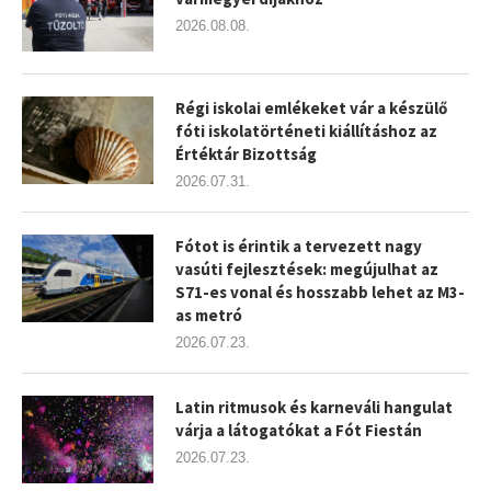
2026.08.08.
Régi iskolai emlékeket vár a készülő
fóti iskolatörténeti kiállításhoz az
Értéktár Bizottság
2026.07.31.
Fótot is érintik a tervezett nagy
vasúti fejlesztések: megújulhat az
S71-es vonal és hosszabb lehet az M3-
as metró
2026.07.23.
Latin ritmusok és karneváli hangulat
várja a látogatókat a Fót Fiestán
2026.07.23.