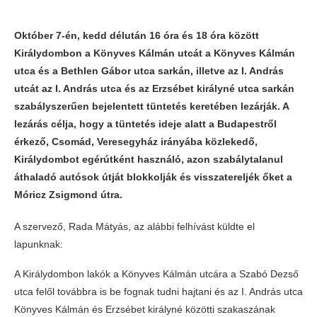
Október 7-én, kedd délután 16 óra és 18 óra között
Királydombon a Könyves Kálmán utcát a Könyves Kálmán
utca és a Bethlen Gábor utca sarkán, illetve az I. András
utcát az I. András utca és az Erzsébet királyné utca sarkán
szabályszerűen bejelentett tüntetés keretében lezárják. A
lezárás célja, hogy a tüntetés ideje alatt a Budapestről
érkező, Csomád, Veresegyház irányába közlekedő,
Királydombot egérútként használó, azon szabálytalanul
áthaladó autósok útját blokkolják és visszatereljék őket a
Móricz Zsigmond útra.
A szervező, Rada Mátyás, az alábbi felhívást küldte el
lapunknak:
A Királydombon lakók a Könyves Kálmán utcára a Szabó Dezső
utca felől továbbra is be fognak tudni hajtani és az I. András utca
Könyves Kálmán és Erzsébet királyné közötti szakaszának