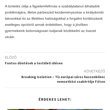
A tüntetés célja a figyelemfelhívás a szabálytalanul áthaladók
problémájára, illetve párbeszéd kezdeményezése a királydombi
lakosokkal és az illetékes hatóságokkal a forgalmi korlátozások
esetleges opcióiról annak érdekében, hogy a jövőben
gyermekeink biztonságosan tudjanak közlekedni az övezet
utcáin.
ELŐZŐ
Fontos döntések a testületi ülésen
KÖVETKEZŐ
Breaking Isolation – Tíz európai város huszonkilenc
nemzetközi szakértője Fóton
ÉRDEKES LEHET: