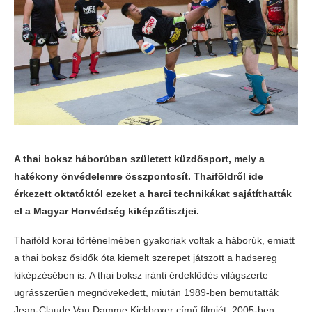
A thai boksz háborúban született küzdősport, mely a
hatékony önvédelemre összpontosít. Thaiföldről ide
érkezett oktatóktól ezeket a harci technikákat sajátíthatták
el a Magyar Honvédség kiképzőtisztjei.
Thaiföld korai történelmében gyakoriak voltak a háborúk, emiatt
a thai boksz ősidők óta kiemelt szerepet játszott a hadsereg
kiképzésében is. A thai boksz iránti érdeklődés világszerte
ugrásszerűen megnövekedett, miután 1989-ben bemutatták
Jean-Claude Van Damme Kickboxer című filmjét. 2005-ben