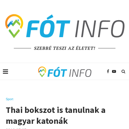
SZEBBÉ TESZI AZ ÉLETET!
Sport
Thai bokszot is tanulnak a
magyar katonák