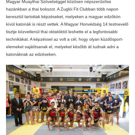
Magyar Muaythai Szövetséggel közösen népszerűsítse
hazánkban a thai bokszot. A Zuglói Fit Clubban több napon
keresztül tartottak képzéseket, melyeken a magyar edzőkön
kívül katonák is részt vettek. A Magyar Honvédség 14 testnevelő
tisztje közvetlenül thai oktatóktól leshette el a legfontosabb
technikákat. A képzéssel az volt a cél, hogy olyan küzdősport-
elemeket sajátítsanak el, melyeket később át tudnak adni a
katonáknak az edzéseken.