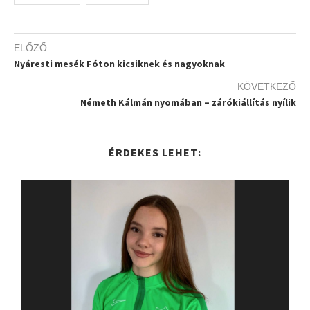
ELŐZŐ
Nyáresti mesék Fóton kicsiknek és nagyoknak
KÖVETKEZŐ
Németh Kálmán nyomában – zárókiállítás nyílik
ÉRDEKES LEHET: