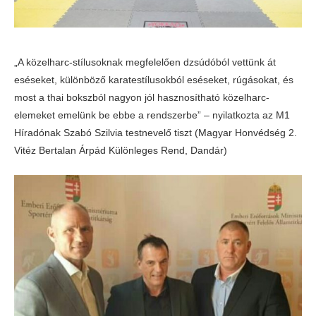
„A közelharc-stílusoknak megfelelően dzsúdóból vettünk át
eséseket, különböző karatestílusokból eséseket, rúgásokat, és
most a thai bokszból nagyon jól hasznosítható közelharc-
elemeket emelünk be ebbe a rendszerbe” – nyilatkozta az M1
Híradónak Szabó Szilvia testnevelő tiszt (Magyar Honvédség 2.
Vitéz Bertalan Árpád Különleges Rend, Dandár)