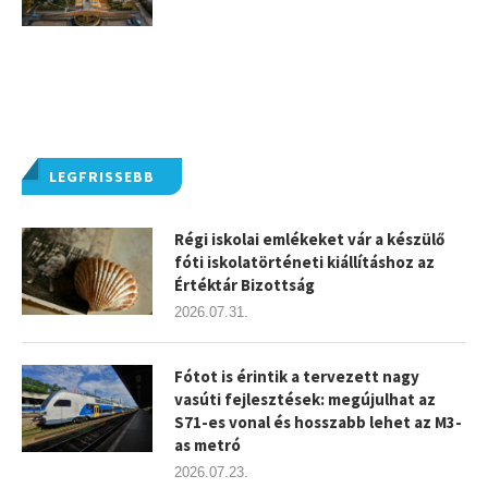
LEGFRISSEBB
Régi iskolai emlékeket vár a készülő
fóti iskolatörténeti kiállításhoz az
Értéktár Bizottság
2026.07.31.
Fótot is érintik a tervezett nagy
vasúti fejlesztések: megújulhat az
S71-es vonal és hosszabb lehet az M3-
as metró
2026.07.23.