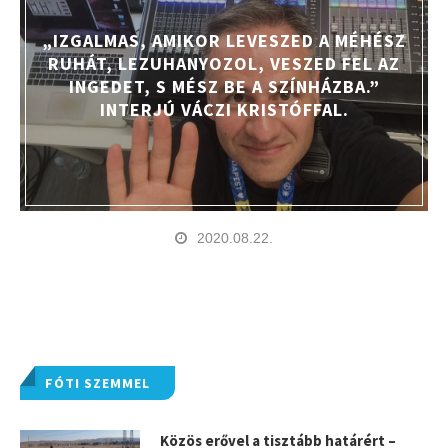
„IZGALMAS, AMIKOR LEVESZED A MÉHÉSZ
RUHÁT, LEZUHANYOZOL, VESZED FEL AZ
INGEDET, S MÉSZ BE A SZÍNHÁZBA.”
INTERJÚ VÁCZI KRISTÓFFAL.
2020.08.22.
FÓTI SZEMMEL
Közös erővel a tisztább határért –