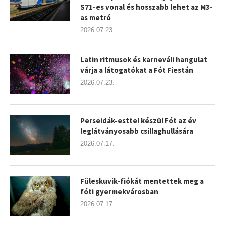
S71-es vonal és hosszabb lehet az M3-
as metró
2026.07.23.
Latin ritmusok és karneváli hangulat
várja a látogatókat a Fót Fiestán
2026.07.23.
Perseidák-esttel készül Fót az év
leglátványosabb csillaghullására
2026.07.17.
Füleskuvik-fiókát mentettek meg a
fóti gyermekvárosban
2026.07.17.