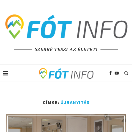
SZEBBÉ TESZI AZ ÉLETET!
CÍMKE:
ÚJRANYITÁS