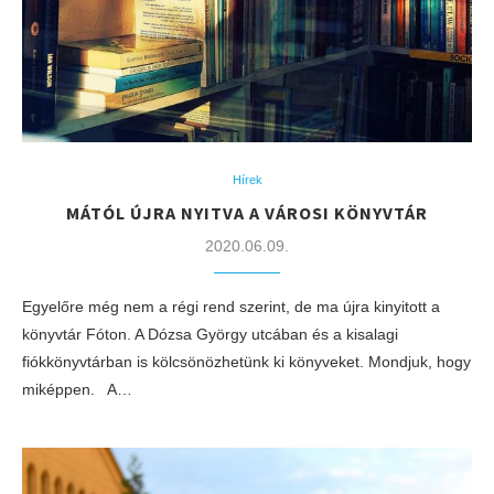
Hírek
MÁTÓL ÚJRA NYITVA A VÁROSI KÖNYVTÁR
2020.06.09.
Egyelőre még nem a régi rend szerint, de ma újra kinyitott a
könyvtár Fóton. A Dózsa György utcában és a kisalagi
fiókkönyvtárban is kölcsönözhetünk ki könyveket. Mondjuk, hogy
miképpen. A…