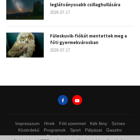
leglátványosabb csillaghullására
2026.07.17.
Füleskuvik-fiókát mentettek meg a
fóti gyermekvárosban
2026.07.17.
şans
vidobet
vidobet
vidobet
vidobet
casinolevant
casinolevant
casinolevant
vidobet
şans
casinolevant
casino
şans
casino
casino
casino
boostaro
casinolevant
şans
casinolevant
şanscasino
vidobet
vidobet
levant
gorabet
galyabet
gorabet
gorabet
gorabet
vidobet
galyabet
gorabet
gorabet
casino
|
|
güncel
giriş
|
|
|
giriş
casino
giriş
şans
casino
levant
şans
şans
|
giriş
casino
giriş
|
|
giriş
casino
|
|
|
|
|
giriş
|
|
|
giriş
|
|
|
|
|
giriş
|
|
|
|
giriş
|
|
|
|
|
|
|
Impresszum
Hírek
Fóti szemmel
Kék fény
Színes
Közérdekű
Programok
Sport
Pályázat
Gasztro
Életstílus
Médiaajánlat