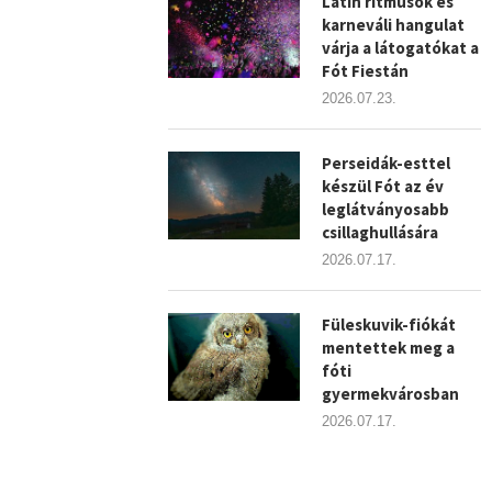
Latin ritmusok és
karneváli hangulat
várja a látogatókat a
Fót Fiestán
2026.07.23.
Perseidák-esttel
készül Fót az év
leglátványosabb
csillaghullására
2026.07.17.
Füleskuvik-fiókát
mentettek meg a
fóti
gyermekvárosban
2026.07.17.