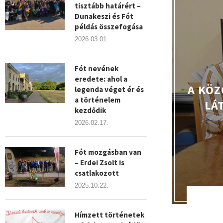
tisztább határért –
Dunakeszi és Fót
példás összefogása
2026.03.01.
Fót nevének
eredete: ahol a
A KÖZ
legenda véget ér és
a történelem
LÁ
kezdődik
2026.02.17.
Fót mozgásban van
– Erdei Zsolt is
csatlakozott
2025.10.22.
Hímzett történetek