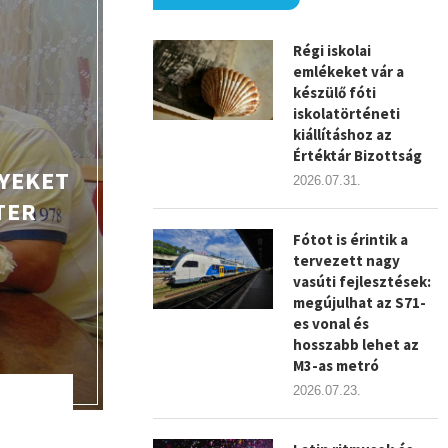
Régi iskolai
emlékeket vár a
készülő fóti
iskolatörténeti
kiállításhoz az
Értéktár Bizottság
NYEKET
2026.07.31.
TER
Fótot is érintik a
tervezett nagy
vasúti fejlesztések:
megújulhat az S71-
es vonal és
hosszabb lehet az
M3-as metró
2026.07.23.