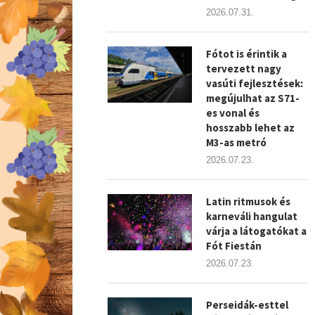
2026.07.31.
Fótot is érintik a
tervezett nagy
vasúti fejlesztések:
megújulhat az S71-
es vonal és
hosszabb lehet az
M3-as metró
2026.07.23.
Latin ritmusok és
karneváli hangulat
várja a látogatókat a
Fót Fiestán
2026.07.23.
Perseidák-esttel