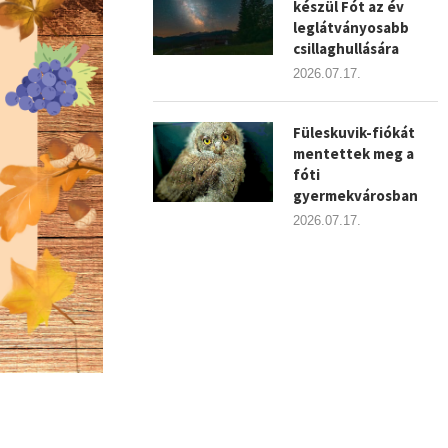
készül Fót az év
leglátványosabb
csillaghullására
2026.07.17.
Füleskuvik-fiókát
mentettek meg a
fóti
gyermekvárosban
2026.07.17.