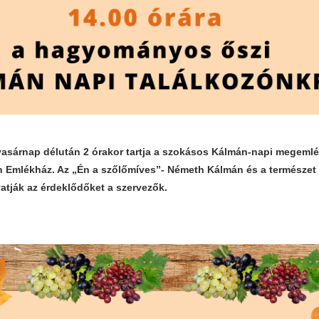
vasárnap délután 2 órakor tartja a szokásos Kálmán-napi megemlé
Emlékház. Az „Én a szőlőmíves”- Németh Kálmán és a természet c
vatják az érdeklődőket a szervezők.