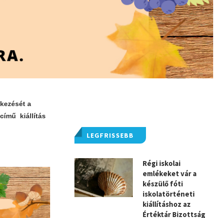
kezését a
ímű kiállítás
LEGFRISSEBB
Régi iskolai
emlékeket vár a
készülő fóti
iskolatörténeti
kiállításhoz az
Értéktár Bizottság