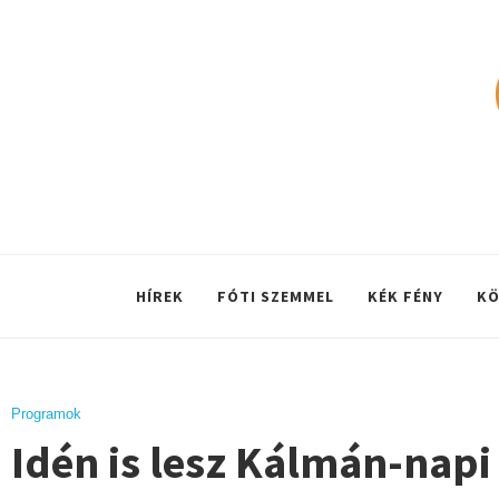
HÍREK
FÓTI SZEMMEL
KÉK FÉNY
KÖ
Programok
Idén is lesz Kálmán-nap