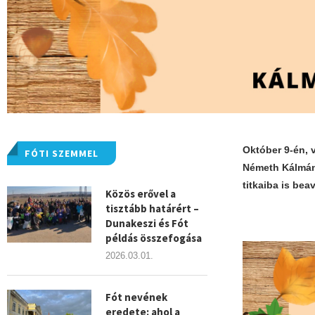
Október 9-én, 
FÓTI SZEMMEL
Németh Kálmán 
titkaiba is bea
Közös erővel a
tisztább határért –
Dunakeszi és Fót
példás összefogása
2026.03.01.
Fót nevének
eredete: ahol a