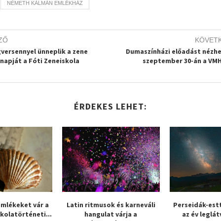
NÉMETH KÁLMÁN EMLÉKHÁZ
ZŐ
KÖVET
versennyel ünneplik a zene
Dumaszínházi előadást nézh
gnapját a Fóti Zeneiskola
szeptember 30-án a VM
ÉRDEKES LEHET:
emlékeket vár a
Latin ritmusok és karneváli
Perseidák-estt
skolatörténeti...
hangulat várja a
az év leglá