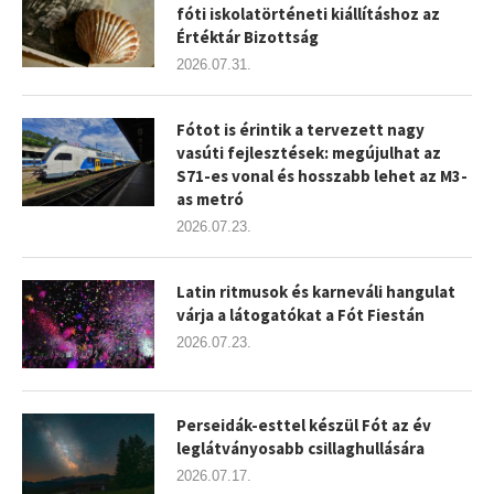
fóti iskolatörténeti kiállításhoz az
Értéktár Bizottság
2026.07.31.
Fótot is érintik a tervezett nagy
vasúti fejlesztések: megújulhat az
S71-es vonal és hosszabb lehet az M3-
as metró
2026.07.23.
Latin ritmusok és karneváli hangulat
várja a látogatókat a Fót Fiestán
2026.07.23.
Perseidák-esttel készül Fót az év
leglátványosabb csillaghullására
2026.07.17.