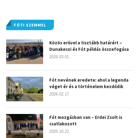
FÓTI SZEMMEL
Közös erővel a tisztább határért –
Dunakeszi és Fót példás összefogása
2026.03.01.
Fót nevének eredete: ahol a legenda
véget ér és a történelem kezdődik
2026.02.17.
Fót mozgásban van – Erdei Zsolt is
csatlakozott
2025.10.22.