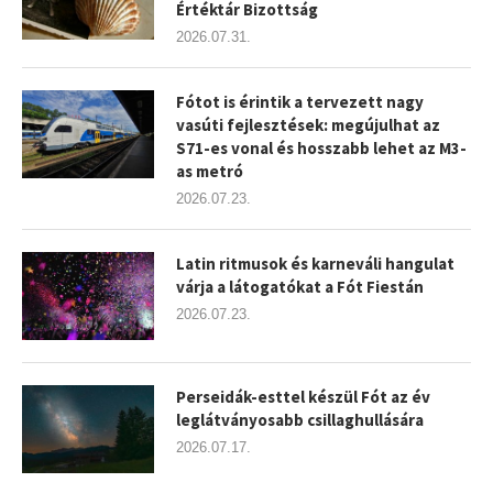
Értéktár Bizottság
2026.07.31.
Fótot is érintik a tervezett nagy
vasúti fejlesztések: megújulhat az
S71-es vonal és hosszabb lehet az M3-
as metró
2026.07.23.
Latin ritmusok és karneváli hangulat
várja a látogatókat a Fót Fiestán
2026.07.23.
Perseidák-esttel készül Fót az év
leglátványosabb csillaghullására
2026.07.17.