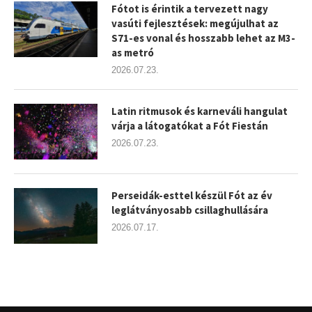
Fótot is érintik a tervezett nagy
vasúti fejlesztések: megújulhat az
S71-es vonal és hosszabb lehet az M3-
as metró
2026.07.23.
Latin ritmusok és karneváli hangulat
várja a látogatókat a Fót Fiestán
2026.07.23.
Perseidák-esttel készül Fót az év
leglátványosabb csillaghullására
2026.07.17.
şans
vidobet
vidobet
vidobet
vidobet
casinolevant
casinolevant
casinolevant
vidobet
şans
casinolevant
casino
şans
casino
casino
casino
boostaro
casinolevant
şans
casinolevant
şanscasino
vidobet
vidobet
levant
gorabet
galyabet
gorabet
gorabet
gorabet
vidobet
galyabet
gorabet
gorabet
nigeria
sports
casino
|
|
güncel
giriş
|
|
|
giriş
casino
giriş
şans
casino
levant
şans
şans
|
giriş
casino
giriş
|
|
giriş
casino
|
|
|
|
|
giriş
|
|
|
betting
betting