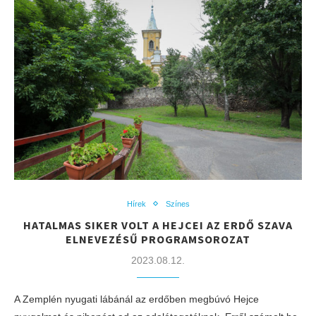
Hírek
Színes
HATALMAS SIKER VOLT A HEJCEI AZ ERDŐ SZAVA
ELNEVEZÉSŰ PROGRAMSOROZAT
2023.08.12.
A Zemplén nyugati lábánál az erdőben megbúvó Hejce