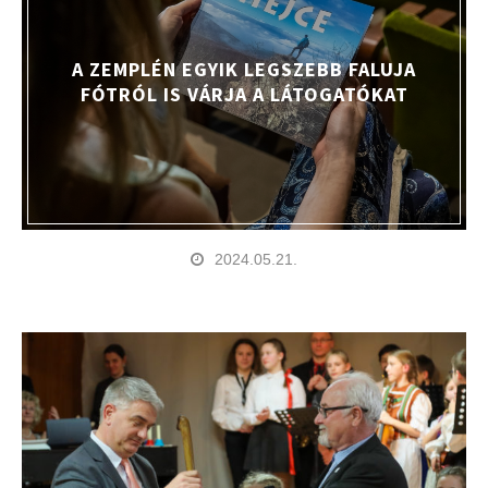
A ZEMPLÉN EGYIK LEGSZEBB FALUJA
FÓTRÓL IS VÁRJA A LÁTOGATÓKAT
2024.05.21.