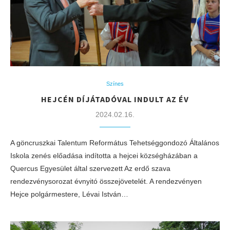
Színes
HEJCÉN DÍJÁTADÓVAL INDULT AZ ÉV
2024.02.16.
A göncruszkai Talentum Református Tehetséggondozó Általános
Iskola zenés előadása indította a hejcei községházában a
Quercus Egyesület által szervezett Az erdő szava
rendezvénysorozat évnyitó összejövetelét. A rendezvényen
Hejce polgármestere, Lévai István…