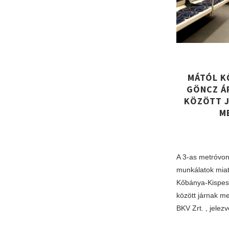
MÁTÓL K
GÖNCZ Á
KÖZÖTT J
M
A 3-as metróvon
munkálatok miat
Kőbánya-Kispes
között járnak me
BKV Zrt. , jelez