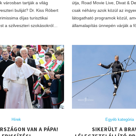
 városban tartják a világ
útja, Road Movie Live, Divat & De
eszteri buliját? Dr. Kiss Róbert
csak néhány azok közül az ingy
imissima díjas turisztikai
látogatható programok közül, am
st a szilveszteri szokásokról…
államalapítás ünnepén várják a 
Hírek
Egyéb kategória
RSZÁGON VAN A PÁPA!
SIKERÜLT A BRA