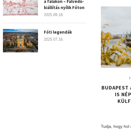
a falakon – Falvédő-
kiállítás nyílik Fóton
2025.09.18.
Fóti legendák
2025.07.16.
H
BUDAPEST 
IS NÉ
KÜLF
Tudja, hogy hol 