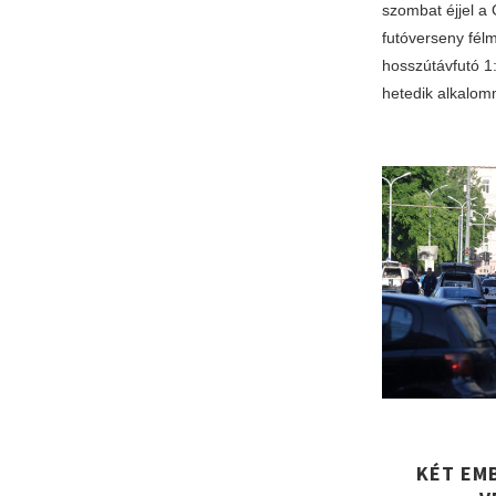
szombat éjjel a
futóverseny félm
hosszútávfutó 1:
hetedik alkalo
KÉT EM