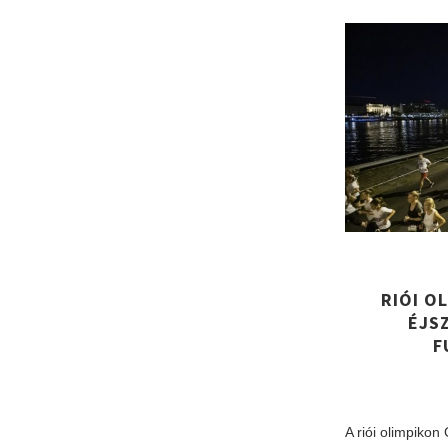
RIÓI O
ÉJS
F
A riói olimpiko