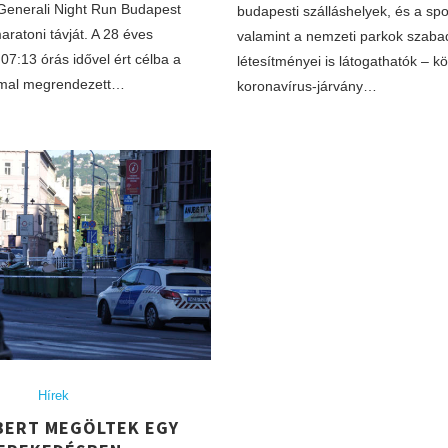
 Generali Night Run Budapest
budapesti szálláshelyek, és a sp
aratoni távját. A 28 éves
valamint a nemzeti parkok szaba
07:13 órás idővel ért célba a
létesítményei is látogathatók – kö
mmal megrendezett…
koronavírus-járvány…
Hírek
BERT MEGÖLTEK EGY