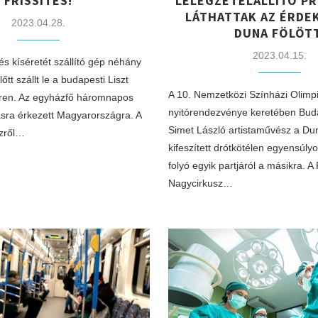
FRISSÍTÉS!
LÉLEGZETELÁLLÍTÓ P
LÁTHATTAK AZ ÉRDE
2023.04.28.
DUNA FÖLÖTT
2023.04.15.
s kíséretét szállító gép néhány
őtt szállt le a budapesti Liszt
A 10. Nemzetközi Színházi Olimpi
éren. Az egyházfő háromnapos
nyitórendezvénye keretében Buda
ásra érkezett Magyarországra. A
Simet László artistaművész a Dun
szről…
kifeszített drótkötélen egyensúlyo
folyó egyik partjáról a másikra. A
Nagycirkusz…