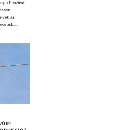
sign Fesztivál –
enesen
elyek az
fővárosba…
VÚR!