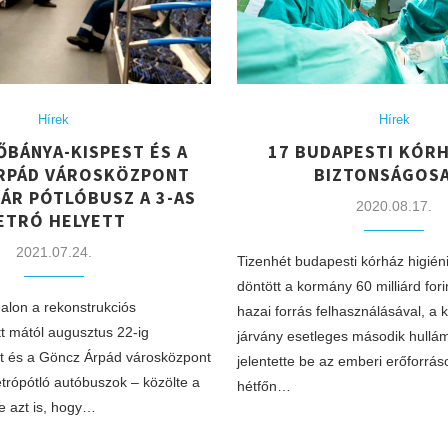
Hírek
Hírek
ŐBÁNYA-KISPEST ÉS A
17 BUDAPESTI KÓRH
RPÁD VÁROSKÖZPONT
BIZTONSÁGOS
ÁR PÓTLÓBUSZ A 3-AS
2020.08.17.
ETRÓ HELYETT
2021.07.24.
Tizenhét budapesti kórház higiénia
döntött a kormány 60 milliárd fori
alon a rekonstrukciós
hazai forrás felhasználásával, a 
t mától augusztus 22-ig
járvány esetleges második hullá
t és a Göncz Árpád városközpont
jelentette be az emberi erőforrás
trópótló autóbuszok – közölte a
hétfőn…
ve azt is, hogy…