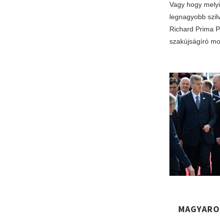
Vagy hogy melyik
legnagyobb szilv
Richard Prima Pr
szakújságíró mo
MAGYARO