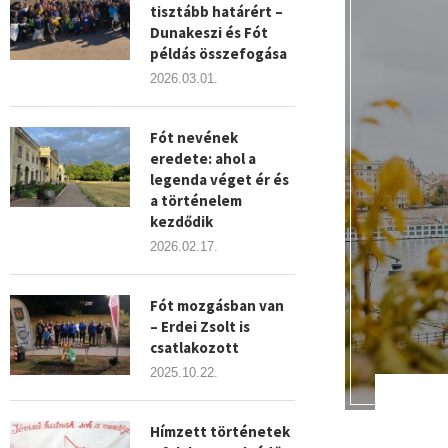
tisztább határért –
Dunakeszi és Fót
példás összefogása
2026.03.01.
Fót nevének
eredete: ahol a
legenda véget ér és
a történelem
kezdődik
2026.02.17.
Fót mozgásban van
– Erdei Zsolt is
csatlakozott
2025.10.22.
Hímzett történetek