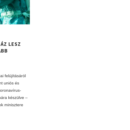
ÁZ LESZ
ABB
i felújításáról
nt uniós és
koronavírus-
mára készülve –
ok minisztere