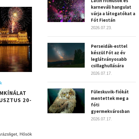
Latin ritmusok és
karneváli hangulat
várja a látogatókat a
Fót Fiestán
2026.07.23.
Perseidák-esttel
készül Fót az év
leglátványosabb
csillaghullására
2026.07.17.
ok
Füleskuvik-fiókát
MKÍNÁLAT
mentettek meg a
USZTUS 20-
fóti
gyermekvárosban
2026.07.17.
arázsliget, Hősök