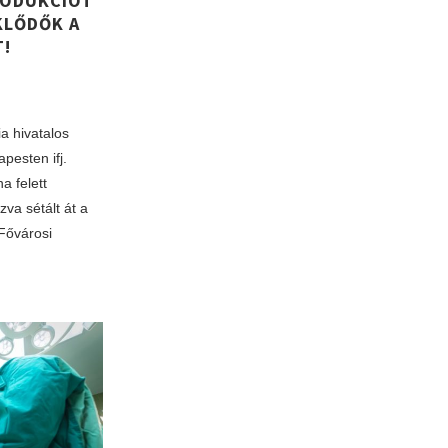
RODUKCIÓT
KLŐDŐK A
!
a hivatalos
pesten ifj.
a felett
zva sétált át a
 Fővárosi