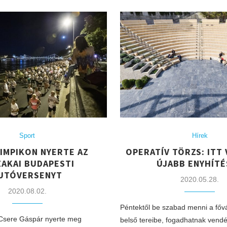
Sport
Hírek
LIMPIKON NYERTE AZ
OPERATÍV TÖRZS: ITT
ZAKAI BUDAPESTI
ÚJABB ENYHÍTÉ
UTÓVERSENYT
2020.05.28.
2020.08.02.
Péntektől be szabad menni a főv
n Csere Gáspár nyerte meg
belső tereibe, fogadhatnak vend