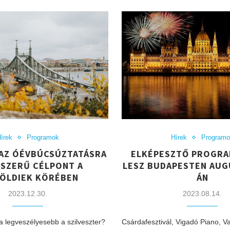
írek
Programok
Hírek
Program
AZ ÓÉVBÚCSÚZTATÁSRA
ELKÉPESZTŐ PROGRA
PSZERŰ CÉLPONT A
LESZ BUDAPESTEN AUG
ÖLDIEK KÖRÉBEN
ÁN
2023.12.30.
2023.08.14.
a legveszélyesebb a szilveszter?
Csárdafesztivál, Vigadó Piano, V