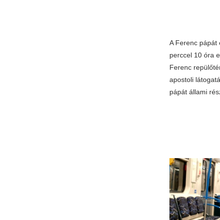
A Ferenc pápát é
perccel 10 óra el
Ferenc repülőt
apostoli látogat
pápát állami ré