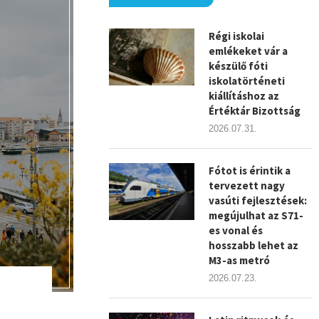
Régi iskolai
emlékeket vár a
készülő fóti
iskolatörténeti
kiállításhoz az
Értéktár Bizottság
2026.07.31.
Fótot is érintik a
tervezett nagy
vasúti fejlesztések:
megújulhat az S71-
es vonal és
hosszabb lehet az
M3-as metró
2026.07.23.