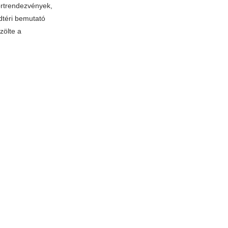
ortrendezvények,
dtéri bemutató
zölte a