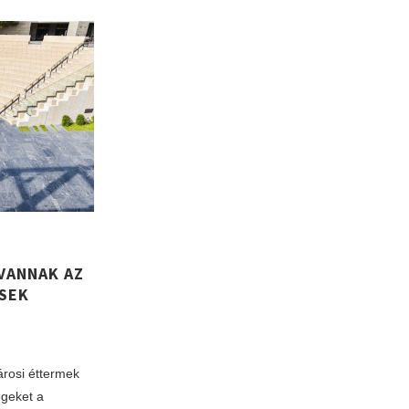
 VANNAK AZ
SEK
árosi éttermek
égeket a