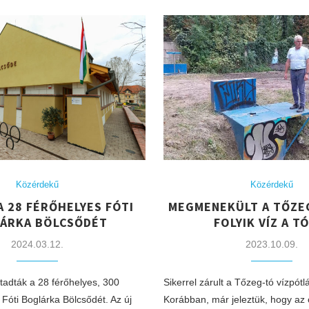
Közérdekű
Közérdekű
A 28 FÉRŐHELYES FÓTI
MEGMENEKÜLT A TŐZEG
ÁRKA BÖLCSŐDÉT
FOLYIK VÍZ A T
2024.03.12.
2023.10.09.
tadták a 28 férőhelyes, 300
Sikerrel zárult a Tőzeg-tó vízpót
Fóti Boglárka Bölcsődét. Az új
Korábban, már jeleztük, hogy az