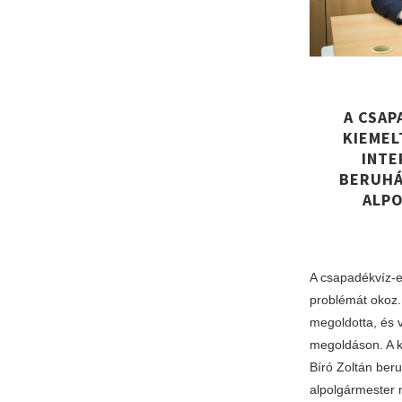
A CSAP
KIEMEL
INTE
BERUHÁ
ALP
A csapadékvíz-e
problémát okoz.
megoldotta, és 
megoldáson. A k
Bíró Zoltán beru
alpolgármester