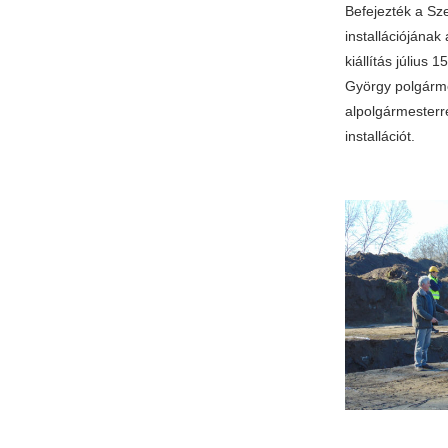
Befejezték a Sze
installációjának
kiállítás július 
György polgárme
alpolgármesterre
installációt.