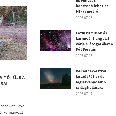
es vonal és
hosszabb lehet az
M3-as metró
2026.07.23.
Latin ritmusok és
karneváli hangulat
várja a látogatókat a
Fót Fiestán
2026.07.23.
Perseidák-esttel
készül Fót az év
-TÓ, ÚJRA
leglátványosabb
ÓBA!
csillaghullására
2026.07.17.
lásának az ügye.
 önkormányzat