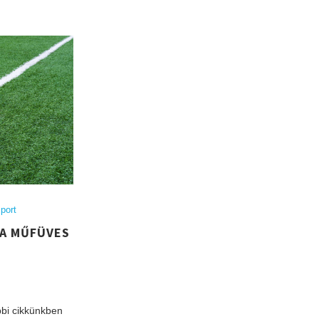
port
 A MŰFÜVES
bbi cikkünkben