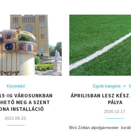
Közérdekű
Egyéb kategória
S
 15-IG VÁROSUNKBAN
ÁPRILISBAN LESZ KÉSZ
THETŐ MEG A SZENT
PÁLYA
ONA INSTALLÁCIÓ
2020.12.17.
2021.06.23.
Bíró Zoltán alpolgármester korá