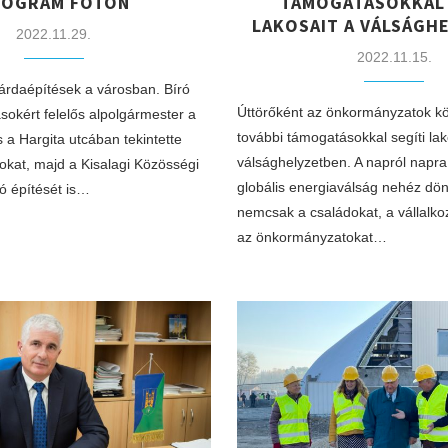
ROGRAM FÓTON
TÁMOGATÁSOKKAL 
LAKOSAIT A VÁLSÁGH
2022.11.29.
2022.11.15.
járdaépítések a városban. Bíró
Úttörőként az önkormányzatok kö
sokért felelős alpolgármester a
további támogatásokkal segíti lak
 a Hargita utcában tekintette
válsághelyzetben. A napról napr
kat, majd a Kisalagi Közösségi
globális energiaválság nehéz dönt
ló építését is…
nemcsak a családokat, a vállalk
az önkormányzatokat…