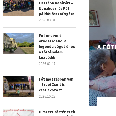
tisztább határért –
Dunakeszi és Fót
példás összefogása
2026.03.01.
Fót nevének
eredete: ahol a
A FÓT
legenda véget ér és
a történelem
kezdődik
2026.02.17.
Fót mozgásban van
– Erdei Zsolt is
csatlakozott
2025.10.22.
Hímzett történetek