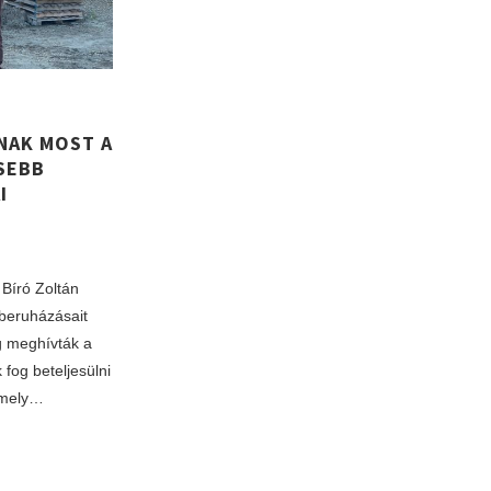
NAK MOST A
SEBB
I
Bíró Zoltán
beruházásait
g meghívták a
 fog beteljesülni
amely…