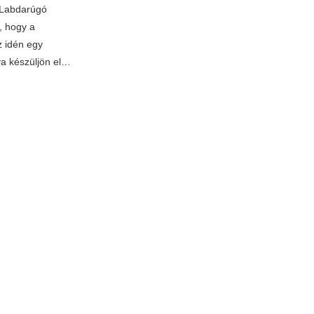
 Labdarúgó
, hogy a
z idén egy
a készüljön el…