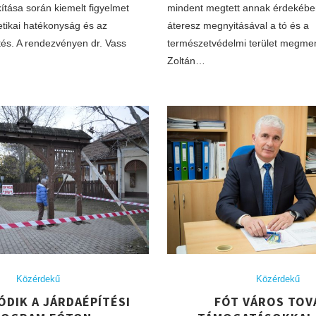
ítása során kiemelt figyelmet
mindent megtett annak érdekébe
etikai hatékonyság és az
áteresz megnyitásával a tó és a
és. A rendezvényen dr. Vass
természetvédelmi terület megmen
Zoltán…
Közérdekű
Közérdekű
ÓDIK A JÁRDAÉPÍTÉSI
FÓT VÁROS TOV