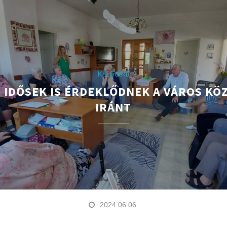
Közérdekű
I IDŐSEK IS ÉRDEKLŐDNEK A VÁROS KÖ
IRÁNT
2024.06.06.