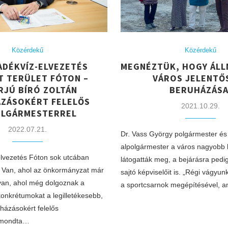
Közérdekű
Közérdekű
ADÉKVÍZ-ELVEZETÉS
MEGNÉZTÜK, HOGY ÁLL
T TERÜLET FÓTON –
VÁROS JELENTŐ
RJÚ BÍRÓ ZOLTÁN
BERUHÁZÁSA
ZÁSOKÉRT FELELŐS
2021.10.29.
OLGÁRMESTERREL
2022.07.21.
Dr. Vass György polgármester és 
alpolgármester a város nagyobb 
lvezetés Fóton sok utcában
látogatták meg, a bejárásra pedi
 Van, ahol az önkormányzat már
sajtó képviselőit is. „Régi vágyunk
van, ahol még dolgoznak a
a sportcsarnok megépítésével, 
onkrétumokat a legilletékesebb,
házásokért felelős
 mondta…