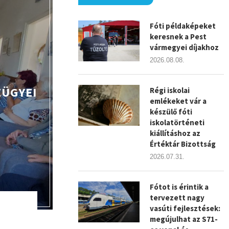
Fóti példaképeket
keresnek a Pest
vármegyei díjakhoz
2026.08.08.
ZÜGYEI
Régi iskolai
emlékeket vár a
készülő fóti
iskolatörténeti
kiállításhoz az
Értéktár Bizottság
2026.07.31.
Fótot is érintik a
tervezett nagy
vasúti fejlesztések:
megújulhat az S71-