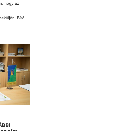
n, hogy az
eküljön. Bíró
ÁBBI