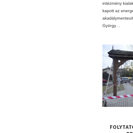
intézmény kialak
kapott az energ
akadálymentesít
György…
FOLYTAT