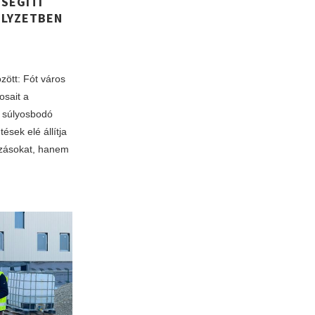
SEGÍTI
ELYZETBEN
zött: Fót város
osait a
a súlyosbodó
ések elé állítja
ozásokat, hanem