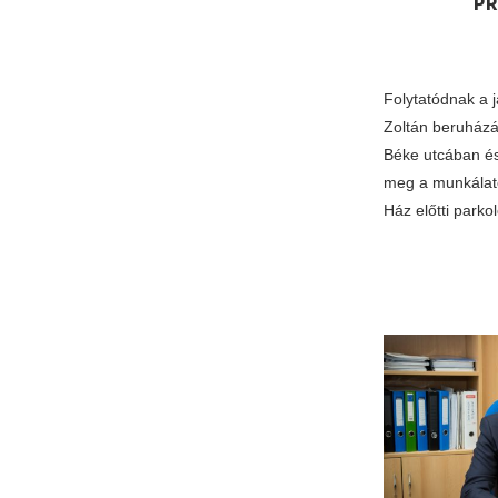
P
Folytatódnak a 
Zoltán beruházá
Béke utcában és
meg a munkálato
Ház előtti parko