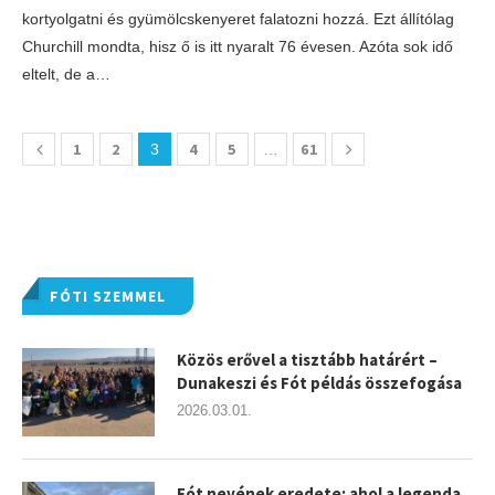
kortyolgatni és gyümölcskenyeret falatozni hozzá. Ezt állítólag
Churchill mondta, hisz ő is itt nyaralt 76 évesen. Azóta sok idő
eltelt, de a…
1
2
4
5
61
3
…
FÓTI SZEMMEL
Közös erővel a tisztább határért –
Dunakeszi és Fót példás összefogása
2026.03.01.
Fót nevének eredete: ahol a legenda