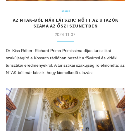
Színes
AZ NTAK-BÓL MÁR LÁTSZIK: NŐTT AZ UTAZÓK
SZÁMA AZ ŐSZI SZÜNETBEN
2024.11.07.
Dr. Kiss Róbert Richard Prima Primissima díjas turisztikai
szakújságíró a Kossuth rádióban beszélt a fővárosi és vidéki
turisztikai eredményekről. A turisztikai szakújságíró elmondta: az
NTAK-ból már látszik, hogy kiemelkedő utazási…