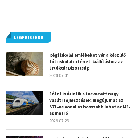
LEGFRISSEBB
Régi iskolai emlékeket vár a készülő
fóti iskolatörténeti kiállításhoz az
Értéktár Bizottság
2026.07.31.
Fótot is érintik a tervezett nagy
vasúti fejlesztések: megújulhat az
S71-es vonal és hosszabb lehet az M3-
as metró
2026.07.23.