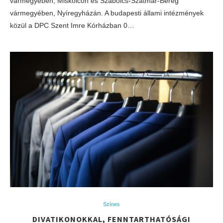
vármegyében, Miskolcon és Szabolcs-Szatmár-Bereg
vármegyében, Nyíregyházán. A budapesti állami intézmények
közül a DPC Szent Imre Kórházban 0…
Színes
DIVATIKONOKKAL, FENNTARTHATÓSÁGI