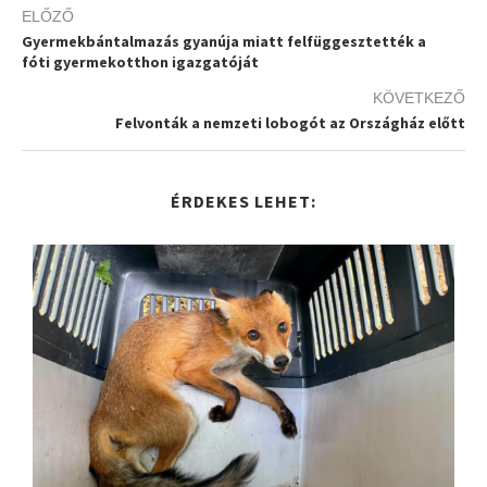
ELŐZŐ
Gyermekbántalmazás gyanúja miatt felfüggesztették a
fóti gyermekotthon igazgatóját
KÖVETKEZŐ
Felvonták a nemzeti lobogót az Országház előtt
ÉRDEKES LEHET: