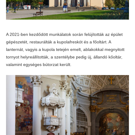
A 2021-ben kezdődött munkálatok során felújították az épület
gépészetét, restaurálták a kupolafreskót és a főoltárt. A
lanternát, vagyis a kupola tetején emelt, ablakokkal megnyitott
tornyot helyreállították, a szentélybe pedig új, állandó kőoltár,
valamint egységes bútorzat került.