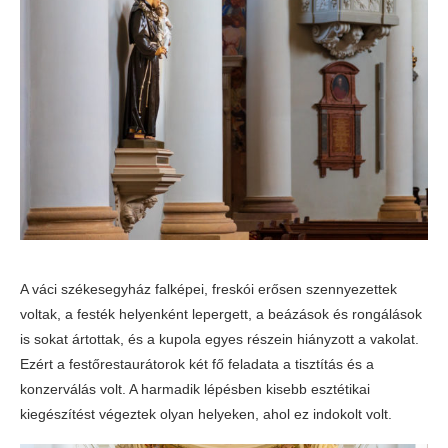
A váci székesegyház falképei, freskói erősen szennyezettek
voltak, a festék helyenként lepergett, a beázások és rongálások
is sokat ártottak, és a kupola egyes részein hiányzott a vakolat.
Ezért a festőrestaurátorok két fő feladata a tisztítás és a
konzerválás volt. A harmadik lépésben kisebb esztétikai
kiegészítést végeztek olyan helyeken, ahol ez indokolt volt.