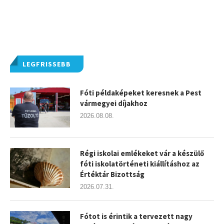
LEGFRISSEBB
Fóti példaképeket keresnek a Pest
vármegyei díjakhoz
2026.08.08.
Régi iskolai emlékeket vár a készülő
fóti iskolatörténeti kiállításhoz az
Értéktár Bizottság
2026.07.31.
Fótot is érintik a tervezett nagy