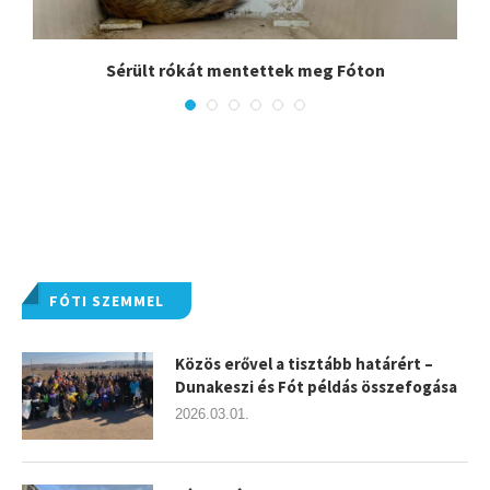
.
Sérült rókát mentettek meg Fóton
FÓTI SZEMMEL
Közös erővel a tisztább határért –
Dunakeszi és Fót példás összefogása
2026.03.01.