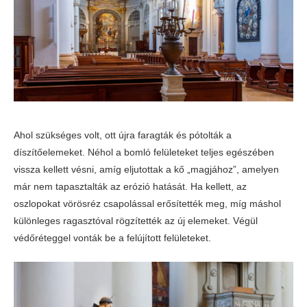
Ahol szükséges volt, ott újra faragták és pótolták a
díszítőelemeket. Néhol a bomló felületeket teljes egészében
vissza kellett vésni, amíg eljutottak a kő „magjához”, amelyen
már nem tapasztalták az erózió hatását. Ha kellett, az
oszlopokat vörösréz csapolással erősítették meg, míg máshol
különleges ragasztóval rögzítették az új elemeket. Végül
védőréteggel vonták be a felújított felületeket.