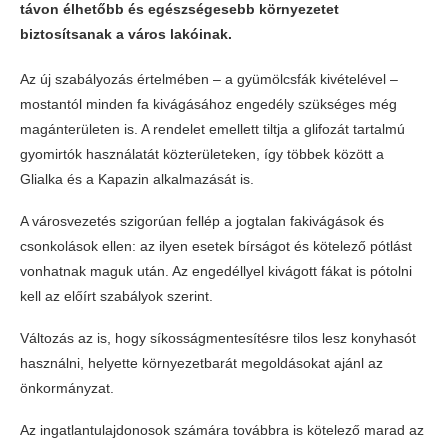
távon élhetőbb és egészségesebb környezetet
biztosítsanak a város lakóinak.
Az új szabályozás értelmében – a gyümölcsfák kivételével –
mostantól minden fa kivágásához engedély szükséges még
magánterületen is. A rendelet emellett tiltja a glifozát tartalmú
gyomirtók használatát közterületeken, így többek között a
Glialka és a Kapazin alkalmazását is.
A városvezetés szigorúan fellép a jogtalan fakivágások és
csonkolások ellen: az ilyen esetek bírságot és kötelező pótlást
vonhatnak maguk után. Az engedéllyel kivágott fákat is pótolni
kell az előírt szabályok szerint.
Változás az is, hogy síkosságmentesítésre tilos lesz konyhasót
használni, helyette környezetbarát megoldásokat ajánl az
önkormányzat.
Az ingatlantulajdonosok számára továbbra is kötelező marad az