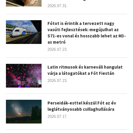
2026.07.31.
Fótot is érintik a tervezett nagy
vasúti fejlesztések: megújulhat az
S71-es vonal és hosszabb lehet az M3-
as metró
2026.07.23.
Latin ritmusok és karneváli hangulat
várja a látogatókat a Fót Fiestán
2026.07.23.
Perseidák-esttel készül Fót az év
leglátványosabb csillaghullására
2026.07.17.