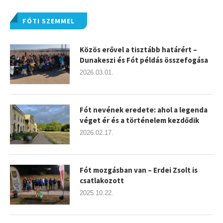
FÓTI SZEMMEL
Közös erővel a tisztább határért –
Dunakeszi és Fót példás összefogása
2026.03.01.
Fót nevének eredete: ahol a legenda
véget ér és a történelem kezdődik
2026.02.17.
Fót mozgásban van – Erdei Zsolt is
csatlakozott
2025.10.22.