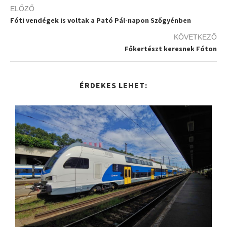
ELŐZŐ
Fóti vendégek is voltak a Pató Pál-napon Szőgyénben
KÖVETKEZŐ
Főkertészt keresnek Fóton
ÉRDEKES LEHET: