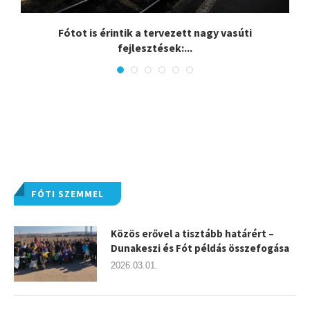
.
Fótot is érintik a tervezett nagy vasúti
fejlesztések:...
FÓTI SZEMMEL
Közös erővel a tisztább határért –
Dunakeszi és Fót példás összefogása
2026.03.01.