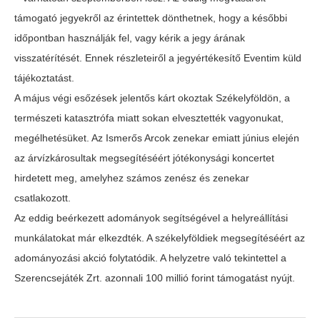
támogató jegyekről az érintettek dönthetnek, hogy a későbbi
időpontban használják fel, vagy kérik a jegy árának
visszatérítését. Ennek részleteiről a jegyértékesítő Eventim küld
tájékoztatást.
A május végi esőzések jelentős kárt okoztak Székelyföldön, a
természeti katasztrófa miatt sokan elvesztették vagyonukat,
megélhetésüket. Az Ismerős Arcok zenekar emiatt június elején
az árvízkárosultak megsegítéséért jótékonysági koncertet
hirdetett meg, amelyhez számos zenész és zenekar
csatlakozott.
Az eddig beérkezett adományok segítségével a helyreállítási
munkálatokat már elkezdték. A székelyföldiek megsegítéséért az
adományozási akció folytatódik. A helyzetre való tekintettel a
Szerencsejáték Zrt. azonnali 100 millió forint támogatást nyújt.