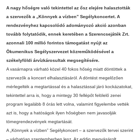
A nagy hőségre való tekintettel az ősz elejére halasztották
a szervezők a „Könnyek a vízben” Segélykoncertet. A
rendezvényhez kapcsolódó adományozó akció azonban
tovább folytatódik, ennek keretében a Szerencsejáték Zrt.
azonnali 100 millió forintos támogatást nyújt az
Ökumenikus Segélyszervezet közreműködésével a
székelyföldi árvízkárosultak megsegítésére.
A vasárnapra várható közel 40 fokos hőség miatt döntöttek a
szervezők a koncert elhalasztásáról. A döntést megelőzően
mérlegelték a megtartással és a halasztással járó kockázatokat,
tekintettel arra is, hogy a mintegy 30 fellépőt felölelő zenei
program legalább 8 órás lett volna, valamint figyelembe vették
azt is, hogy a hatóságok ilyen hőségben nem javasolják
tömegrendezvények megtartását.
A „Könnyek a vízben” Segélykoncert – a szervezők tervei szerint
– várhatóan szeptemberben lesz. Az eddig megvásárolt