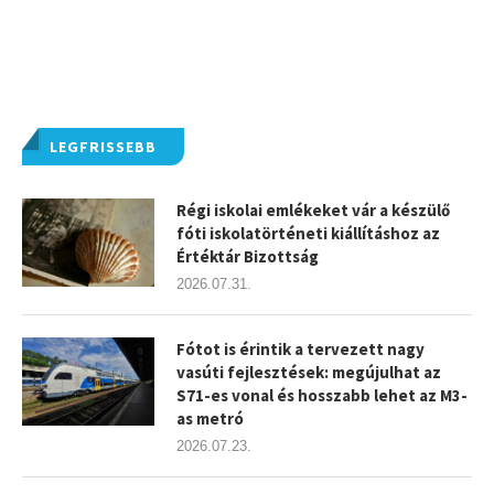
LEGFRISSEBB
Régi iskolai emlékeket vár a készülő
fóti iskolatörténeti kiállításhoz az
Értéktár Bizottság
2026.07.31.
Fótot is érintik a tervezett nagy
vasúti fejlesztések: megújulhat az
S71-es vonal és hosszabb lehet az M3-
as metró
2026.07.23.