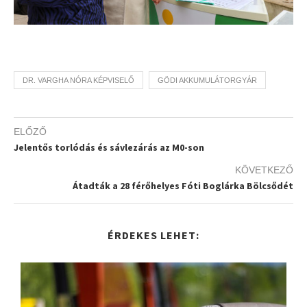
DR. VARGHA NÓRA KÉPVISELŐ
GÖDI AKKUMULÁTORGYÁR
ELŐZŐ
Jelentős torlódás és sávlezárás az M0-son
KÖVETKEZŐ
Átadták a 28 férőhelyes Fóti Boglárka Bölcsődét
ÉRDEKES LEHET: