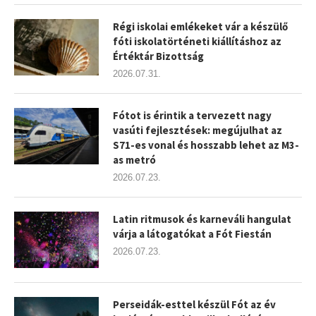
Régi iskolai emlékeket vár a készülő
fóti iskolatörténeti kiállításhoz az
Értéktár Bizottság
2026.07.31.
Fótot is érintik a tervezett nagy
vasúti fejlesztések: megújulhat az
S71-es vonal és hosszabb lehet az M3-
as metró
2026.07.23.
Latin ritmusok és karneváli hangulat
várja a látogatókat a Fót Fiestán
2026.07.23.
Perseidák-esttel készül Fót az év