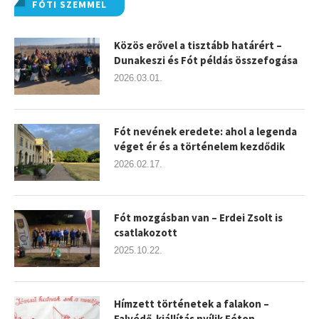
FÓTI SZEMMEL
Közös erővel a tisztább határért –
Dunakeszi és Fót példás összefogása
2026.03.01.
Fót nevének eredete: ahol a legenda
véget ér és a történelem kezdődik
2026.02.17.
Fót mozgásban van – Erdei Zsolt is
csatlakozott
2025.10.22.
Hímzett történetek a falakon –
Falvédő-kiállítás nyílik Fóton