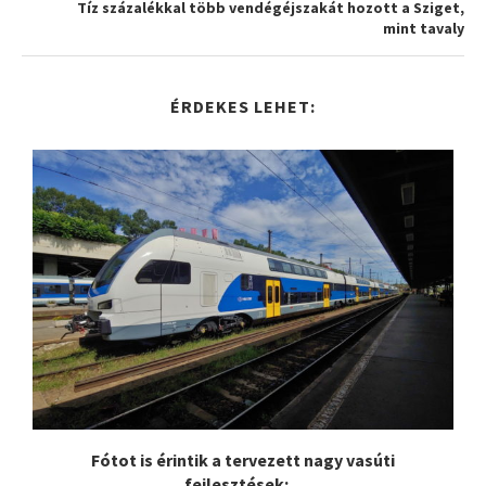
Tíz százalékkal több vendégéjszakát hozott a Sziget,
mint tavaly
ÉRDEKES LEHET:
.
Fótot is érintik a tervezett nagy vasúti
fejlesztések:...