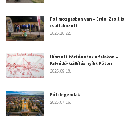
Fót mozgásban van – Erdei Zsolt is
csatlakozott
2025.10.22.
Hímzett történetek a falakon –
Falvédő-kiállítás nyílik Fóton
2025.09.18.
Fóti legendák
2025.07.16.