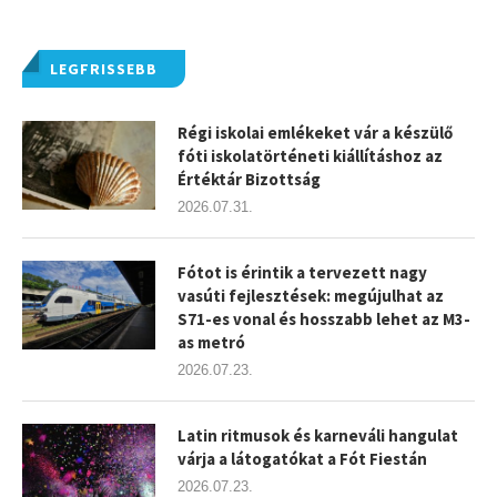
LEGFRISSEBB
Régi iskolai emlékeket vár a készülő
fóti iskolatörténeti kiállításhoz az
Értéktár Bizottság
2026.07.31.
Fótot is érintik a tervezett nagy
vasúti fejlesztések: megújulhat az
S71-es vonal és hosszabb lehet az M3-
as metró
2026.07.23.
Latin ritmusok és karneváli hangulat
várja a látogatókat a Fót Fiestán
2026.07.23.