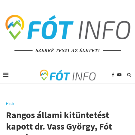
SZEBBÉ TESZI AZ ÉLETET!
Hírek
Rangos állami kitüntetést
kapott dr. Vass György, Fót