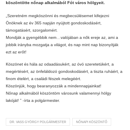
köszöntötte nőnap alkalmából Fót város hölgyeit.
„Szeretném megköszönni és megbecsülésemet kifejezni
Önöknek az év 365 napján nyújtott gondoskodásért,
támogatásért, szorgalomért.
Mondják a gyengébbik nem…valójában a nők ereje az, ami a
jobbik irányba mozgatja a világot, és nap mint nap bizonyítják
ezt az erőt!
Köszönet és hála az odaadásukért, az óvó szeretetükért, a
megértésért, az önfeláldozó gondoskodásért, a tiszta ruháért, a
finom ételért, a családi fészek melegéért.
Köszönjük, hogy bearanyozzák a mindennapjainkat!
Nőnap alkalmából köszöntöm városunk valamennyi hölgy
lakóját! ” -írta a polgármester.
DR. VASS GYÖRGY POLGÁRMESTER
NŐNAPI KÖSZÖNTŐ