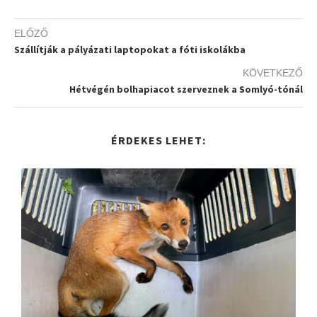
ELŐZŐ
Szállítják a pályázati laptopokat a fóti iskolákba
KÖVETKEZŐ
Hétvégén bolhapiacot szerveznek a Somlyó-tónál
ÉRDEKES LEHET: