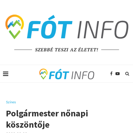
SZEBBÉ TESZI AZ ÉLETET!
Színes
Polgármester nőnapi
köszöntője