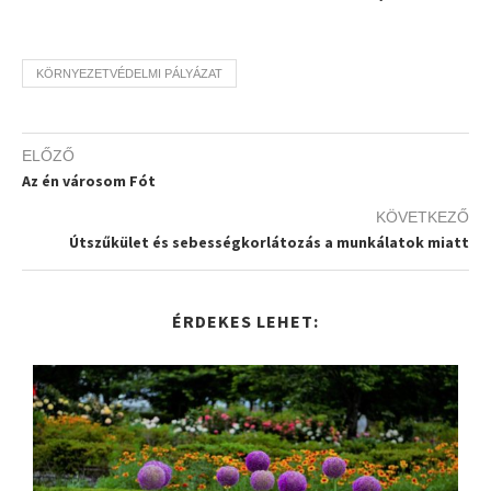
KÖRNYEZETVÉDELMI PÁLYÁZAT
ELŐZŐ
Az én városom Fót
KÖVETKEZŐ
Útszűkület és sebességkorlátozás a munkálatok miatt
ÉRDEKES LEHET: