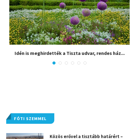
.
Idén is meghirdették a Tiszta udvar, rendes ház...
FÓTI SZEMMEL
Közös erővel a tisztább határért –