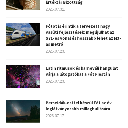
Értéktár Bizottság
2026.07.31.
Fótot is érintik a tervezett nagy
vasúti fejlesztések: megújulhat az
S71-es vonal és hosszabb lehet az M3-
as metró
2026.07.23.
Latin ritmusok és karneváli hangulat
várja a látogatókat a Fót Fiestán
2026.07.23.
Perseidák-esttel készül Fót az év
leglátványosabb csillaghullására
2026.07.17.