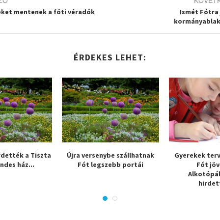
ZŐ
KÖVET
eket mentenek a fóti véradók
Ismét Fótra 
kormányabla
ÉRDEKES LEHET:
rdették a Tiszta
Újra versenybe szállhatnak
Gyerekek ter
endes ház...
Fót legszebb portái
Fót jöv
Alkotópá
hirdet