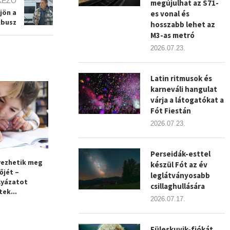
KEZŐ
megújulhat az S71-
jön a
es vonal és
kbusz
hosszabb lehet az
M3-as metró
2026.07.23.
Latin ritmusok és
karneváli hangulat
várja a látogatókat a
Fót Fiestán
2026.07.23.
Perseidák-esttel
vezhetik meg
Döntsünk együtt! –
​Vasárnap éjfé
készül Fót az év
őjét –
Közösségi Költségvetés Fót
jelentkezni a K
leglátványosabb
lyázatot
2025
Sándor.
csillaghullására
tek...
2026.07.17.
Füleskuvik-fiókát