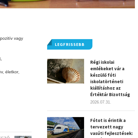
pozitív vagy
LEGFRISSEBB
.
Régi iskolai
emlékeket vár a
v, életkor,
készülő fóti
iskolatörténeti
kiállításhoz az
Értéktár Bizottság
2026.07.31.
Fótot is érintik a
tervezett nagy
vasúti fejlesztések: