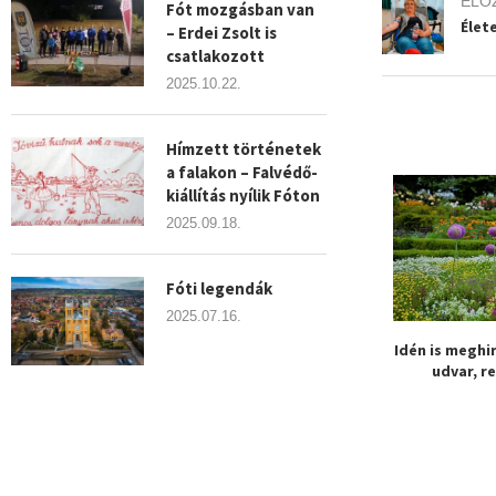
ELŐ
Fót mozgásban van
Élet
– Erdei Zsolt is
csatlakozott
2025.10.22.
Hímzett történetek
a falakon – Falvédő-
kiállítás nyílik Fóton
2025.09.18.
Fóti legendák
2025.07.16.
p éjfélig lehet
Mutatjuk, hova utazhatnak
Idén is meghi
i a Kőrösi Csoma
ingyen a fóti diákok a...
udvar, r
ándor...