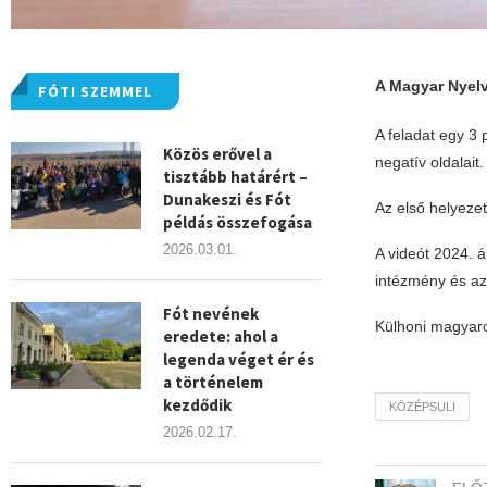
A Magyar Nyelvő
FÓTI SZEMMEL
A feladat egy 3 
Közös erővel a
negatív oldalait.
tisztább határért –
Dunakeszi és Fót
Az első helyezet
példás összefogása
2026.03.01.
A videót 2024. á
intézmény és az
Fót nevének
Külhoni magyaro
eredete: ahol a
legenda véget ér és
a történelem
kezdődik
KÖZÉPSULI
2026.02.17.