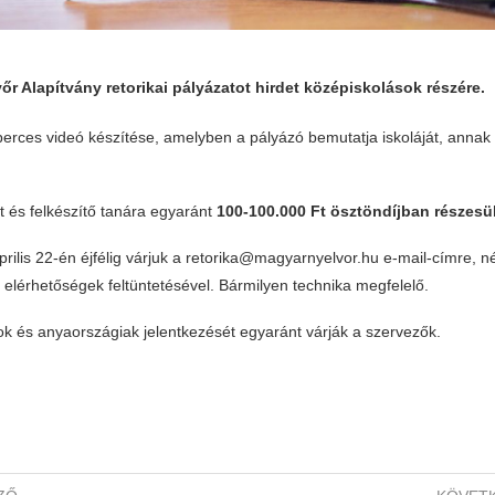
r Alapítvány retorikai pályázatot hirdet középiskolások részére.
perces videó készítése, amelyben a pályázó bemutatja iskoláját, annak 
t és felkészítő tanára egyaránt
100-100.000 Ft ösztöndíjban részesül
prilis 22-én éjfélig várjuk a retorika@magyarnyelvor.hu e-mail-címre, né
 elérhetőségek feltüntetésével. Bármilyen technika megfelelő.
k és anyaországiak jelentkezését egyaránt várják a szervezők.