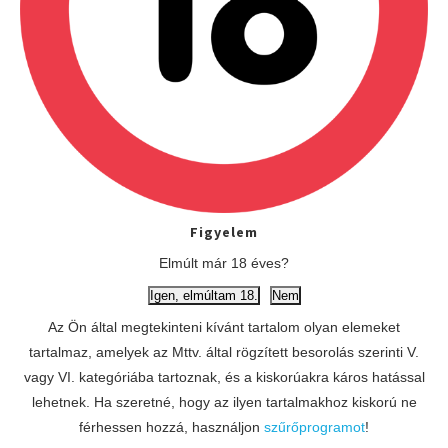
ELŐZŐ
​Idén is indul az Össznemzeti Zarándokvonat a csíksomlyói
búcsúba
KÖVETKEZŐ
Izgalmas kosárlabdameccsen szurkolhatunk a
csarnokban!
Figyelem
Elmúlt már 18 éves?
ÉRDEKES LEHET:
Igen, elmúltam 18.
Nem
Az Ön által megtekinteni kívánt tartalom olyan elemeket
tartalmaz, amelyek az Mttv. által rögzített besorolás szerinti V.
vagy VI. kategóriába tartoznak, és a kiskorúakra káros hatással
lehetnek. Ha szeretné, hogy az ilyen tartalmakhoz kiskorú ne
férhessen hozzá, használjon
szűrőprogramot
!