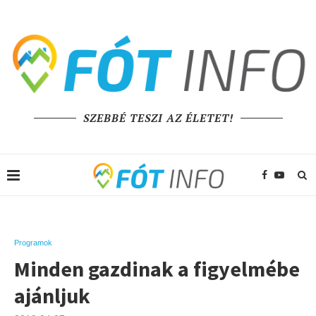
SZEBBÉ TESZI AZ ÉLETET!
Programok
Minden gazdinak a figyelmébe
ajánljuk