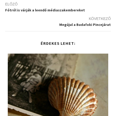
ELŐZŐ
Fótról is várják a leendő médiaszakembereket
KÖVETKEZŐ
Megújul a Budafoki Pincejárat
ÉRDEKES LEHET: