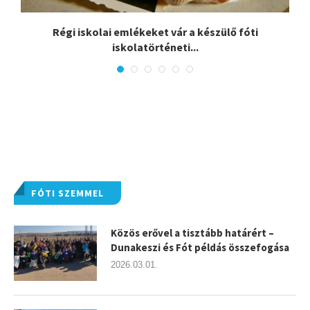
:
Régi iskolai emlékeket vár a készülő fóti
iskolatörténeti...
FÓTI SZEMMEL
Közös erővel a tisztább határért –
Dunakeszi és Fót példás összefogása
2026.03.01.