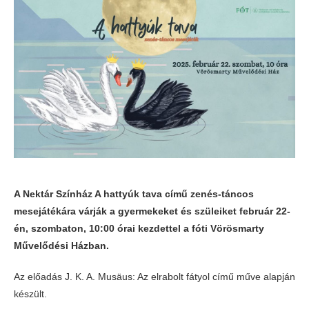
A Nektár Színház A hattyúk tava című zenés-táncos
mesejátékára várják a gyermekeket és szüleiket február 22-
én, szombaton, 10:00 órai kezdettel a fóti Vörösmarty
Művelődési Házban.
Az előadás J. K. A. Musäus: Az elrabolt fátyol című műve alapján
készült.