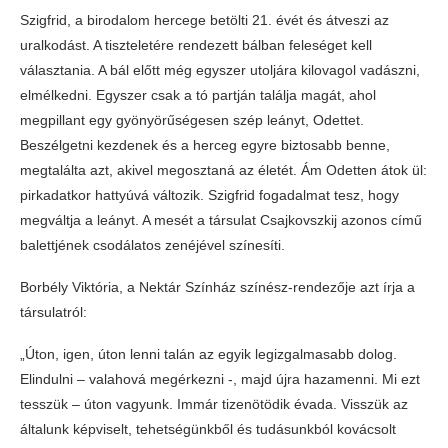
Szigfrid, a birodalom hercege betölti 21. évét és átveszi az
uralkodást. A tiszteletére rendezett bálban feleséget kell
választania. A bál előtt még egyszer utoljára kilovagol vadászni,
elmélkedni. Egyszer csak a tó partján találja magát, ahol
megpillant egy gyönyörűségesen szép leányt, Odettet.
Beszélgetni kezdenek és a herceg egyre biztosabb benne,
megtalálta azt, akivel megosztaná az életét. Ám Odetten átok ül:
pirkadatkor hattyúvá változik. Szigfrid fogadalmat tesz, hogy
megváltja a leányt. A mesét a társulat Csajkovszkij azonos című
balettjének csodálatos zenéjével színesíti.
Borbély Viktória, a Nektár Színház színész-rendezője azt írja a
társulatról:
„Úton, igen, úton lenni talán az egyik legizgalmasabb dolog.
Elindulni – valahová megérkezni -, majd újra hazamenni. Mi ezt
tesszük – úton vagyunk. Immár tizenötödik évada. Visszük az
általunk képviselt, tehetségünkből és tudásunkból kovácsolt