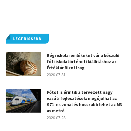
LEGFRISSEBB
Régi iskolai emlékeket vár a készülő
fóti iskolatörténeti kiállításhoz az
Értéktár Bizottság
2026.07.31.
Fótot is érintik a tervezett nagy
vasúti fejlesztések: megújulhat az
S71-es vonal és hosszabb lehet az M3-
as metró
2026.07.23.