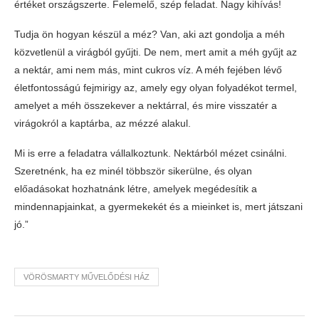
értéket országszerte. Felemelő, szép feladat. Nagy kihívás!
Tudja ön hogyan készül a méz? Van, aki azt gondolja a méh
közvetlenül a virágból gyűjti. De nem, mert amit a méh gyűjt az
a nektár, ami nem más, mint cukros víz. A méh fejében lévő
életfontosságú fejmirigy az, amely egy olyan folyadékot termel,
amelyet a méh összekever a nektárral, és mire visszatér a
virágokról a kaptárba, az mézzé alakul.
Mi is erre a feladatra vállalkoztunk. Nektárból mézet csinálni.
Szeretnénk, ha ez minél többször sikerülne, és olyan
előadásokat hozhatnánk létre, amelyek megédesítik a
mindennapjainkat, a gyermekekét és a mieinket is, mert játszani
jó.”
VÖRÖSMARTY MŰVELŐDÉSI HÁZ