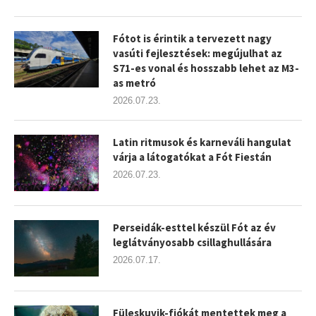
Fótot is érintik a tervezett nagy
vasúti fejlesztések: megújulhat az
S71-es vonal és hosszabb lehet az M3-
as metró
2026.07.23.
Latin ritmusok és karneváli hangulat
várja a látogatókat a Fót Fiestán
2026.07.23.
Perseidák-esttel készül Fót az év
leglátványosabb csillaghullására
2026.07.17.
Füleskuvik-fiókát mentettek meg a