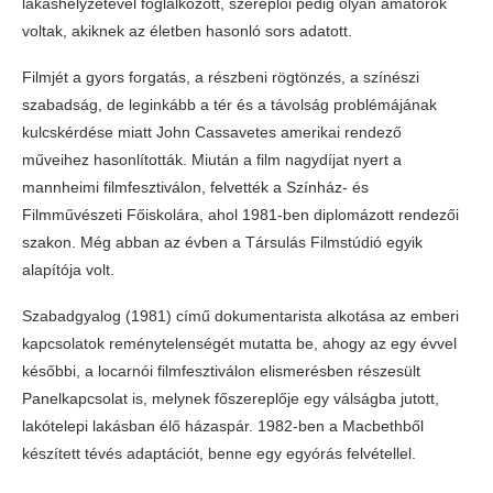
lakáshelyzetével foglalkozott, szereplői pedig olyan amatőrök
voltak, akiknek az életben hasonló sors adatott.
Filmjét a gyors forgatás, a részbeni rögtönzés, a színészi
szabadság, de leginkább a tér és a távolság problémájának
kulcskérdése miatt John Cassavetes amerikai rendező
műveihez hasonlították. Miután a film nagydíjat nyert a
mannheimi filmfesztiválon, felvették a Színház- és
Filmművészeti Főiskolára, ahol 1981-ben diplomázott rendezői
szakon. Még abban az évben a Társulás Filmstúdió egyik
alapítója volt.
Szabadgyalog (1981) című dokumentarista alkotása az emberi
kapcsolatok reménytelenségét mutatta be, ahogy az egy évvel
későbbi, a locarnói filmfesztiválon elismerésben részesült
Panelkapcsolat is, melynek főszereplője egy válságba jutott,
lakótelepi lakásban élő házaspár. 1982-ben a Macbethből
készített tévés adaptációt, benne egy egyórás felvétellel.