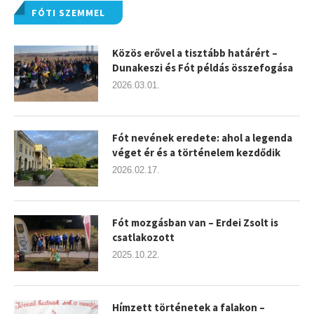
FÓTI SZEMMEL
Közös erővel a tisztább határért –
Dunakeszi és Fót példás összefogása
2026.03.01.
Fót nevének eredete: ahol a legenda
véget ér és a történelem kezdődik
2026.02.17.
Fót mozgásban van – Erdei Zsolt is
csatlakozott
2025.10.22.
Hímzett történetek a falakon –