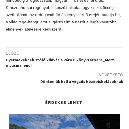
mindeddig a leghosszabb magyar film, hét és fél órás.
Krasznahorkai regényéből készült alkotás egy kis közösség
széthullását, az ördög csábító és kényszerítő erejét mutatja be,
a világvége-hangulatot sugárzó film a nézőt a legfelkavaróbb
élmények átélésére kényszeríti.
ELŐZŐ
Gyermekeknek szóló kihívás a városi könyvtárban: „Mert
olvasni menő!”
KÖVETKEZŐ
Dönteniük kell a végzős középiskolásoknak
ÉRDEKES LEHET: