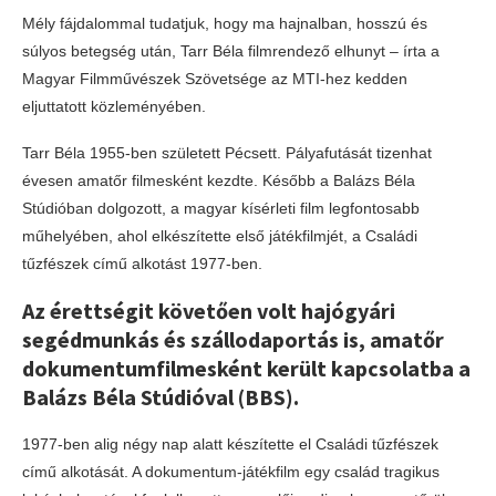
Mély fájdalommal tudatjuk, hogy ma hajnalban, hosszú és
súlyos betegség után, Tarr Béla filmrendező elhunyt – írta a
Magyar Filmművészek Szövetsége az MTI-hez kedden
eljuttatott közleményében.
Tarr Béla 1955-ben született Pécsett. Pályafutását tizenhat
évesen amatőr filmesként kezdte. Később a Balázs Béla
Stúdióban dolgozott, a magyar kísérleti film legfontosabb
műhelyében, ahol elkészítette első játékfilmjét, a Családi
tűzfészek című alkotást 1977-ben.
Az érettségit követően volt hajógyári
segédmunkás és szállodaportás is, amatőr
dokumentumfilmesként került kapcsolatba a
Balázs Béla Stúdióval (BBS).
1977-ben alig négy nap alatt készítette el Családi tűzfészek
című alkotását. A dokumentum-játékfilm egy család tragikus