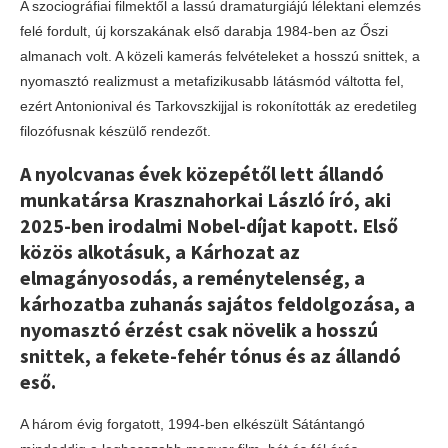
A szociográfiai filmektől a lassú dramaturgiájú lélektani elemzés
felé fordult, új korszakának első darabja 1984-ben az Őszi
almanach volt. A közeli kamerás felvételeket a hosszú snittek, a
nyomasztó realizmust a metafizikusabb látásmód váltotta fel,
ezért Antonionival és Tarkovszkijjal is rokonították az eredetileg
filozófusnak készülő rendezőt.
A nyolcvanas évek közepétől lett állandó
munkatársa Krasznahorkai László író, aki
2025-ben irodalmi Nobel-díjat kapott. Első
közös alkotásuk, a Kárhozat az
elmagányosodás, a reménytelenség, a
kárhozatba zuhanás sajátos feldolgozása, a
nyomasztó érzést csak növelik a hosszú
snittek, a fekete-fehér tónus és az állandó
eső.
A három évig forgatott, 1994-ben elkészült Sátántangó