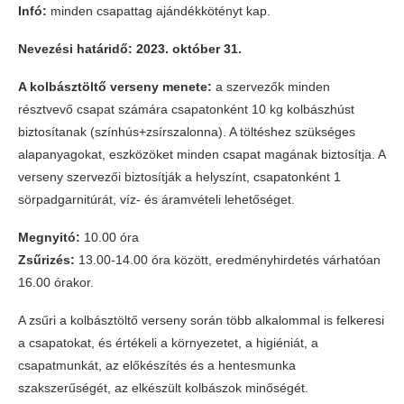
Infó:
minden csapattag ajándékkötényt kap.
Nevezési határidő: 2023. október 31.
A kolbásztöltő verseny menete:
a szervezők minden
résztvevő csapat számára csapatonként 10 kg kolbászhúst
biztosítanak (színhús+zsírszalonna). A töltéshez szükséges
alapanyagokat, eszközöket minden csapat magának biztosítja. A
verseny szervezői biztosítják a helyszínt, csapatonként 1
sörpadgarnitúrát, víz- és áramvételi lehetőséget.
Megnyitó:
10.00 óra
Zsűrizés:
13.00-14.00 óra között, eredményhirdetés várhatóan
16.00 órakor.
A zsűri a kolbásztöltő verseny során több alkalommal is felkeresi
a csapatokat, és értékeli a környezetet, a higiéniát, a
csapatmunkát, az előkészítés és a hentesmunka
szakszerűségét, az elkészült kolbászok minőségét.