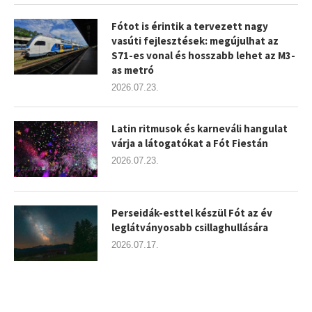
Fótot is érintik a tervezett nagy
vasúti fejlesztések: megújulhat az
S71-es vonal és hosszabb lehet az M3-
as metró
2026.07.23.
Latin ritmusok és karneváli hangulat
várja a látogatókat a Fót Fiestán
2026.07.23.
Perseidák-esttel készül Fót az év
leglátványosabb csillaghullására
2026.07.17.
şans
vidobet
vidobet
vidobet
vidobet
casinolevant
casinolevant
casinolevant
vidobet
şans
casinolevant
casino
şans
casino
casino
casino
boostaro
casinolevant
şans
casinolevant
şanscasino
vidobet
vidobet
levant
gorabet
galyabet
gorabet
gorabet
gorabet
vidobet
galyabet
gorabet
gorabet
nigeria
sports