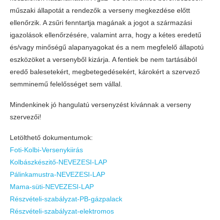
műszaki állapotát a rendezők a verseny megkezdése előtt
ellenőrzik. A zsűri fenntartja magának a jogot a származási
igazolások ellenőrzésére, valamint arra, hogy a kétes eredetű
és/vagy minőségű alapanyagokat és a nem megfelelő állapotú
eszközöket a versenyből kizárja. A fentiek be nem tartásából
eredő balesetekért, megbetegedésekért, károkért a szervező
semminemű felelősséget sem vállal.
Mindenkinek jó hangulatú versenyzést kívánnak a verseny
szervezői!
Letölthető dokumentumok:
Foti-Kolbi-Versenykiirás
Kolbászkészitő-NEVEZESI-LAP
Pálinkamustra-NEVEZESI-LAP
Mama-süti-NEVEZESI-LAP
Részvételi-szabályzat-PB-gázpalack
Részvételi-szabályzat-elektromos