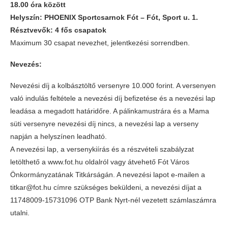
18.00 óra között
Helyszín: PHOENIX Sportcsarnok Fót – Fót, Sport u. 1.
Résztvevők: 4 fős csapatok
Maximum 30 csapat nevezhet, jelentkezési sorrendben.
Nevezés:
Nevezési díj a kolbásztöltő versenyre 10.000 forint. A versenyen
való indulás feltétele a nevezési díj befizetése és a nevezési lap
leadása a megadott határidőre. A pálinkamustrára és a Mama
süti versenyre nevezési díj nincs, a nevezési lap a verseny
napján a helyszínen leadható.
A nevezési lap, a versenykiírás és a részvételi szabályzat
letölthető a www.fot.hu oldalról vagy átvehető Fót Város
Önkormányzatának Titkárságán. A nevezési lapot e-mailen a
titkar@fot.hu címre szükséges beküldeni, a nevezési díjat a
11748009-15731096 OTP Bank Nyrt-nél vezetett számlaszámra
utalni.