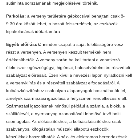
sütiminta sorszámának megjelölésével történik.
Parkolás:
a verseny területére gépkocsival behajtani csak 8-
9.30 óra között lehet, a hozott felszerelések, az eszközök
kipakolásának időtartamára.
Egyéb előírások: m
inden csapat a saját felelősségére vesz
részt a versenyen. A versenyen készült termékek nem
értékesíthetők. A verseny során be kell tartani a vonatkozó
élelmiszer-egészségügyi, higiéniai, balesetvédelmi és részvételi
szabályzat előírásait. Ezen kívül a nevezési lapon nyilatkozni kell
a versenykiírás és a részvételi szabályzat elfogadásáról. A
kolbászkészítéshez csak olyan alapanyagok használhatók fel,
amelyek származási igazolása a helyszínen rendelkezésre áll.
Származási igazolásnak minősül például a számla, a blokk, a
szállítólevél, a nyersanyag azonosítását lehetővé tevő bolti
csomagolás. Az előkészítéshez, a kolbászkészítéshez csak
szabványos, kifogástalan műszaki állapotú eszközök,
készülékek használhatók. A gáz- és elektromos berendezések