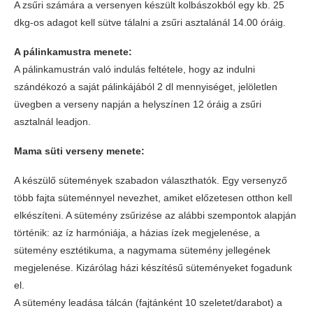
A zsűri számára a versenyen készült kolbászokból egy kb. 25
dkg-os adagot kell sütve tálalni a zsűri asztalánál 14.00 óráig.
A pálinkamustra menete:
A pálinkamustrán való indulás feltétele, hogy az indulni
szándékozó a saját pálinkájából 2 dl mennyiséget, jelöletlen
üvegben a verseny napján a helyszínen 12 óráig a zsűri
asztalnál leadjon.
Mama süti verseny menete:
A készülő sütemények szabadon választhatók. Egy versenyző
több fajta süteménnyel nevezhet, amiket előzetesen otthon kell
elkészíteni. A sütemény zsűrizése az alábbi szempontok alapján
történik: az íz harmóniája, a házias ízek megjelenése, a
sütemény esztétikuma, a nagymama sütemény jellegének
megjelenése. Kizárólag házi készítésű süteményeket fogadunk
el.
A sütemény leadása tálcán (fajtánként 10 szeletet/darabot) a