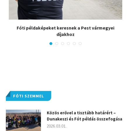
Fóti példaképeket keresnek a Pest vármegyei
díjakhoz
FÓTI SZEMMEL
Közös erővel a tisztább határért –
Dunakeszi és Fót példás összefogása
2026.03.01.