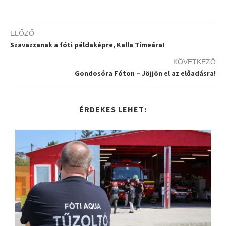
ELŐZŐ
Szavazzanak a fóti példaképre, Kalla Tímeára!
KÖVETKEZŐ
Gondosóra Fóton – Jöjjön el az előadásra!
ÉRDEKES LEHET: