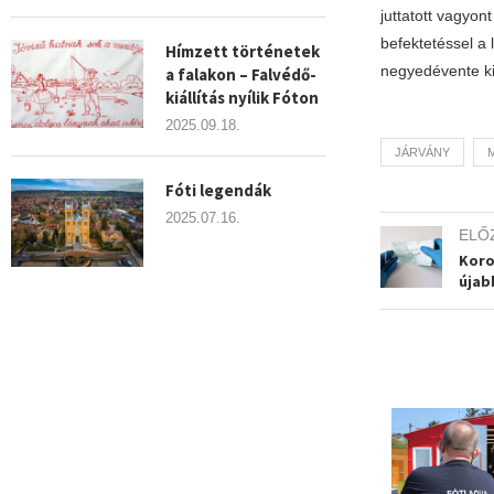
juttatott vagyon
befektetéssel a
Hímzett történetek
negyedévente ki
a falakon – Falvédő-
kiállítás nyílik Fóton
2025.09.18.
JÁRVÁNY
Fóti legendák
2025.07.16.
ELŐ
Koro
újab