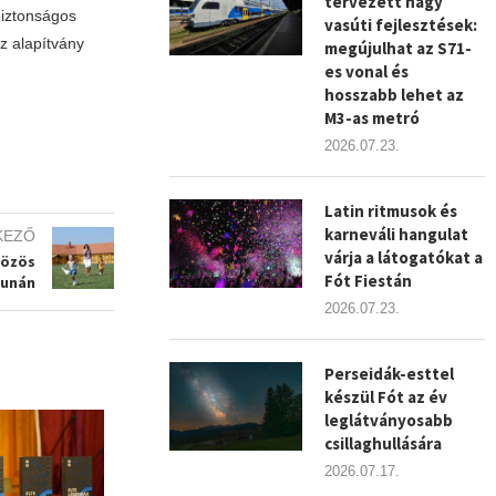
tervezett nagy
biztonságos
vasúti fejlesztések:
z alapítvány
megújulhat az S71-
es vonal és
hosszabb lehet az
M3-as metró
2026.07.23.
Latin ritmusok és
karneváli hangulat
KEZŐ
várja a látogatókat a
közös
Fót Fiestán
Dunán
2026.07.23.
Perseidák-esttel
készül Fót az év
leglátványosabb
csillaghullására
2026.07.17.