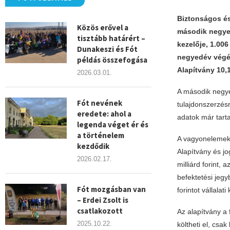
Biztonságos és
Közös erővel a
második negyed
tisztább határért –
kezelője, 1.006
Dunakeszi és Fót
negyedév végén
példás összefogása
Alapítvány 10,1
2026.03.01.
A második negye
Fót nevének
tulajdonszerzés
eredete: ahol a
adatok már tart
legenda véget ér és
a történelem
A vagyonelemek é
kezdődik
Alapítvány és jo
2026.02.17.
milliárd forint, 
befektetési jegyb
Fót mozgásban van
forintot vállalat
– Erdei Zsolt is
csatlakozott
Az alapítvány a 
2025.10.22.
költheti el, csa