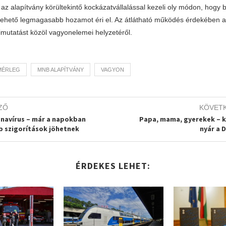
t az alapítvány körültekintő kockázatvállalással kezeli oly módon, hogy 
 lehető legmagasabb hozamot éri el. Az átlátható működés érdekében a
mutatást közöl vagyonelemei helyzetéről.
MÉRLEG
MNB ALAPÍTVÁNY
VAGYON
ZŐ
KÖVET
navírus – már a napokban
Papa, mama, gyerekek – 
b szigorítások jöhetnek
nyár a 
ÉRDEKES LEHET: