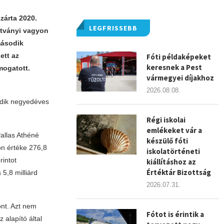
zárta 2020.
LEGFRISSEBB
ítványi vagyon
 második
ett az
Fóti példaképeket
keresnek a Pest
mogatott.
vármegyei díjakhoz
2026.08.08.
sodik negyedéves
Régi iskolai
emlékeket vár a
Pallas Athéné
készülő fóti
on értéke 276,8
iskolatörténeti
rintot
kiállításhoz az
Értéktár Bizottság
 5,8 milliárd
2026.07.31.
ont. Azt nem
Fótot is érintik a
 alapító által