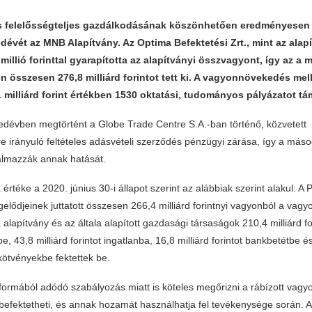
 felelősségteljes gazdálkodásának köszönhetően eredményesen 
évét az MNB Alapítvány. Az Optima Befektetési Zrt., mint az alap
 millió forinttal gyarapította az alapítványi összvagyont, így az a
 összesen 276,8 milliárd forintot tett ki. A vagyonnövekedés mell
 milliárd forint értékben 1530 oktatási, tudományos pályázatot tá
dévben megtörtént a Globe Trade Centre S.A.-ban történő, közvetett
re irányuló feltételes adásvételi szerződés pénzügyi zárása, így a má
almazzák annak hatását.
rtéke a 2020. június 30-i állapot szerint az alábbiak szerint alakul: A 
gelődjeinek juttatott összesen 266,4 milliárd forintnyi vagyonból a vagy
az alapítvány és az általa alapított gazdasági társaságok 210,4 milliárd fo
e, 43,8 milliárd forintot ingatlanba, 16,8 milliárd forintot bankbetétbe és
i kötvényekbe fektettek be.
formából adódó szabályozás miatt is köteles megőrizni a rábízott vagy
k befektetheti, és annak hozamát használhatja fel tevékenysége során. Az