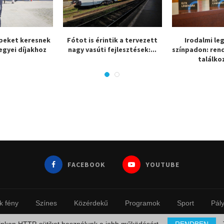
peket keresnek
Fótot is érintik a tervezett
Irodalmi le
egyei díjakhoz
nagy vasúti fejlesztések:...
színpadon: ren
találkoz
FACEBOOK
YOUTUBE
k fény
Színes
Közérdekű
Programok
Sport
Pál
© 2023 - Fotinfo.hu