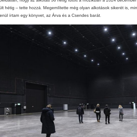
t hétig – tette hozzá. Megemlítette még olyan alkotások sikerét is, mi
lenül írtam egy könyvet, az Árva és a Csendes barát.