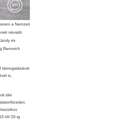
űterem a Nemzeti
tének névadó
Károly és
ig Banovich
FI támogatásával
vel is,
ál idei
alatonfüreden.
klasszikus
5-től 20-ig