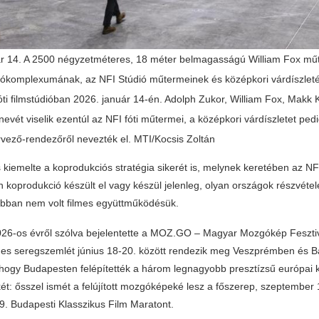
ár 14. A 2500 négyzetméteres, 18 méter belmagasságú William Fox m
diókomplexumának, az NFI Stúdió műtermeinek és középkori várdíszle
ti filmstúdióban 2026. január 14-én. Adolph Zukor, William Fox, Makk 
vét viselik ezentúl az NFI fóti műtermei, a középkori várdíszletet ped
rvező-rendezőről nevezték el. MTI/Kocsis Zoltán
 kiemelte a koprodukciós stratégia sikerét is, melynek keretében az N
koprodukció készült el vagy készül jelenleg, olyan országok részvételé
bban nem volt filmes együttműködésük.
26-os évről szólva bejelentette a MOZ.GO – Magyar Mozgókép Fesztiv
ilmes seregszemlét június 18-20. között rendezik meg Veszprémben és B
, hogy Budapesten felépítették a három legnagyobb presztízsű európai 
ét: ősszel ismét a felújított mozgóképeké lesz a főszerep, szeptember 1
9. Budapesti Klasszikus Film Maratont.