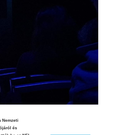
a Nemzeti
ójáról és