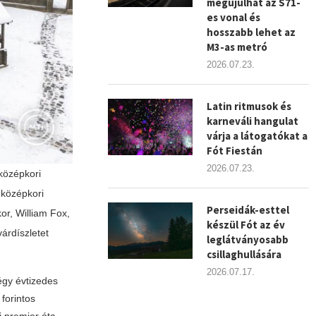
megújulhat az S71-
es vonal és
hosszabb lehet az
M3-as metró
2026.07.23.
Latin ritmusok és
karneváli hangulat
várja a látogatókat a
Fót Fiestán
2026.07.23.
középkori
 középkori
Perseidák-esttel
or, William Fox,
készül Fót az év
árdíszletet
leglátványosabb
csillaghullására
2026.07.17.
égy évtizedes
forintos
i premier óta