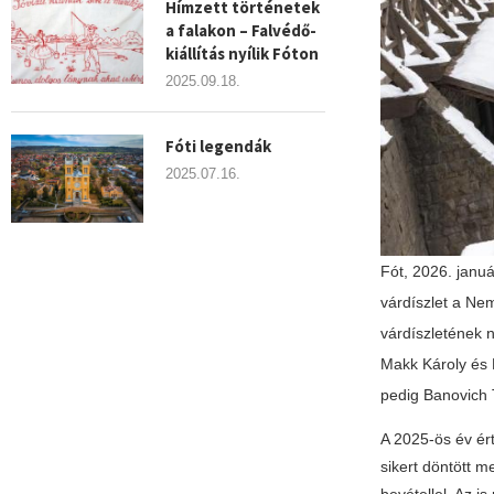
Hímzett történetek
a falakon – Falvédő-
kiállítás nyílik Fóton
2025.09.18.
Fóti legendák
2025.07.16.
Fót, 2026. janu
várdíszlet a Ne
várdíszletének 
Makk Károly és R
pedig Banovich 
A 2025-ös év ér
sikert döntött m
bevétellel. Az i