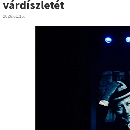
várdíszletét
2026.01.15.