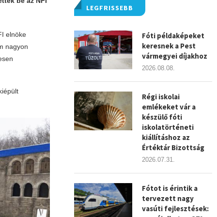
ették be az NFI
LEGFRISSEBB
FI elnöke
Fóti példaképeket
keresnek a Pest
lm nagyon
vármegyei díjakhoz
vesen
2026.08.08.
kiépült
Régi iskolai
emlékeket vár a
készülő fóti
iskolatörténeti
kiállításhoz az
Értéktár Bizottság
2026.07.31.
Fótot is érintik a
tervezett nagy
vasúti fejlesztések: