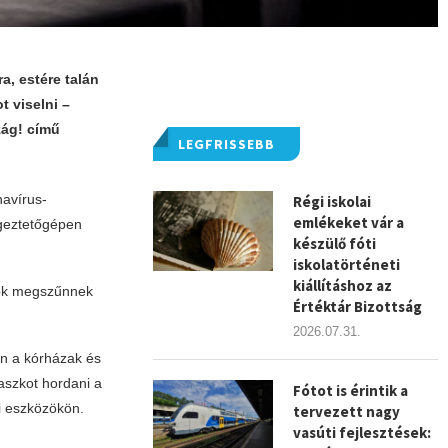
a, estére talán
t viselni –
zág! című
LEGFRISSEBB
navírus-
Régi iskolai
emlékeket vár a
egeztetőgépen
készülő fóti
iskolatörténeti
kiállításhoz az
ások megszűnnek
Értéktár Bizottság
2026.07.31.
án a kórházak és
aszkot hordani a
Fótot is érintik a
i eszközökön.
tervezett nagy
vasúti fejlesztések: