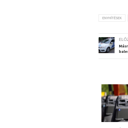
ENYHÍTÉSEK
ELŐ
Másr
bale