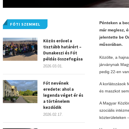
Pénteken a beol
FÓTI SZEMMEL
már meglesz, é
jelentette be 
Közös erővel a
műsorában.
tisztább határért –
Dunakeszi és Fót
Közölte, a hajna
példás összefogása
járványnak Magy
2026.03.01.
pedig 22-en van
Fót nevének
A korlátozások 
eredete: ahol a
és maszkot sem k
legenda véget ér és
a történelem
A Magyar Közlön
kezdődik
szociális intéz
2026.02.17.
közterületeken 