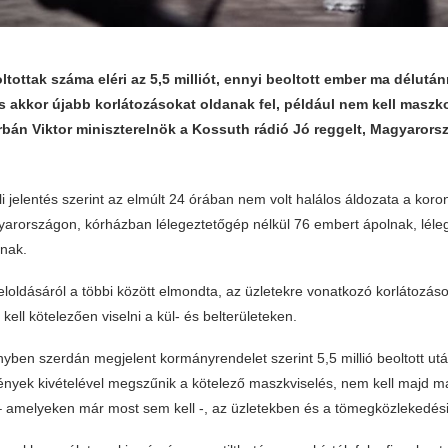
tottak száma eléri az 5,5 milliót, ennyi beoltott ember ma délutánr
s akkor újabb korlátozásokat oldanak fel, például nem kell maszko
Orbán Viktor miniszterelnök a Kossuth rádió Jó reggelt, Magyarors
li jelentés szerint az elmúlt 24 órában nem volt halálos áldozata a koro
arországon, kórházban lélegeztetőgép nélkül 76 embert ápolnak, lél
nak.
feloldásáról a többi között elmondta, az üzletekre vonatkozó korlátoz
ell kötelezően viselni a kül- és belterületeken.
yben szerdán megjelent kormányrendelet szerint 5,5 millió beoltott ut
mények kivételével megszűnik a kötelező maszkviselés, nem kell majd m
– amelyeken már most sem kell -, az üzletekben és a tömegközlekedés