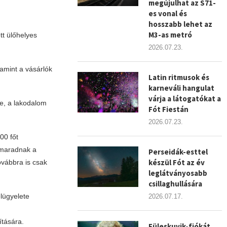
megújulhat az S71-
es vonal és
hosszabb lehet az
M3-as metró
tt ülőhelyes
2026.07.23.
amint a vásárlók
Latin ritmusok és
karneváli hangulat
várja a látogatókat a
e, a lakodalom
Fót Fiestán
2026.07.23.
00 főt
 maradnak a
Perseidák-esttel
készül Fót az év
vábbra is csak
leglátványosabb
csillaghullására
elügyelete
2026.07.17.
ítására.
Füleskuvik-fiókát