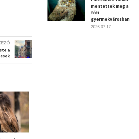
mentettek meg a
fóti
gyermekvárosban
2026.07.17.
KEZŐ
ste a
tesek