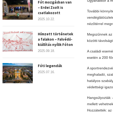
Ugyanakkor a ma
Fót mozgásban van
– Erdei Zsolt is
További könnyíté
csatlakozott
vendéglátóüzlete
2025.10.22.
nézőtérrel megr
Hímzett történetek
Megszűnnek az ü
a falakon – Falvédő-
közötti távolságt
kiállítás nyílik Fóton
2025.09.18.
A családi esemé
esetén a 200 fő
Fóti legendák
A sportrendezvén
2025.07.16.
meghaladó, szab
hatályos szabál
védettségi igazo
Hangsúlyozták: a
mellett vehetne
Hozzátették: az 