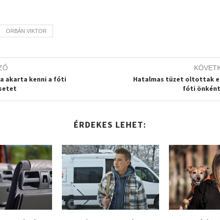
ORBÁN VIKTOR
ZŐ
KÖVET
a akarta kenni a fóti
Hatalmas tüzet oltottak e
setet
fóti önkén
ÉRDEKES LEHET: