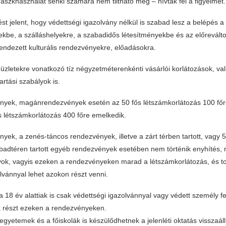
szkhasználat senki számára nem tiltható meg – hívták fel a figyelmet.
st jelent, hogy védettségi igazolvány nélkül is szabad lesz a belépés a
kbe, a szálláshelyekre, a szabadidős létesítményekbe és az előreválto
endezett kulturális rendezvényekre, előadásokra.
zletekre vonatkozó tíz négyzetméterenkénti vásárlói korlátozások, val
artási szabályok is.
nyek, magánrendezvények esetén az 50 fős létszámkorlátozás 100 főr
s létszámkorlátozás 400 főre emelkedik.
yek, a zenés-táncos rendezvények, illetve a zárt térben tartott, vagy 5
adtéren tartott egyéb rendezvények esetében nem történik enyhítés,
yok, vagyis ezeken a rendezvényeken marad a létszámkorlátozás, és to
lvánnyal lehet azokon részt venni.
 18 év alattiak is csak védettségi igazolvánnyal vagy védett személy f
k részt ezeken a rendezvényeken.
egyetemek és a főiskolák is készülődhetnek a jelenléti oktatás visszaáll