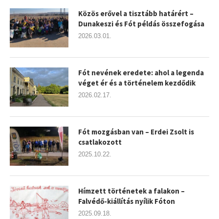
Közös erővel a tisztább határért –
Dunakeszi és Fót példás összefogása
2026.03.01.
Fót nevének eredete: ahol a legenda
véget ér és a történelem kezdődik
2026.02.17.
Fót mozgásban van – Erdei Zsolt is
csatlakozott
2025.10.22.
Hímzett történetek a falakon –
Falvédő-kiállítás nyílik Fóton
2025.09.18.