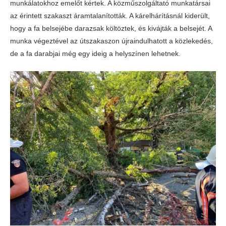
munkálatokhoz emelőt kértek. A közműszolgáltató munkatársai
az érintett szakaszt áramtalanították. A kárelhárításnál kiderült,
hogy a fa belsejébe darazsak költöztek, és kivájták a belsejét. A
munka végeztével az útszakaszon újraindulhatott a közlekedés,
de a fa darabjai még egy ideig a helyszínen lehetnek.