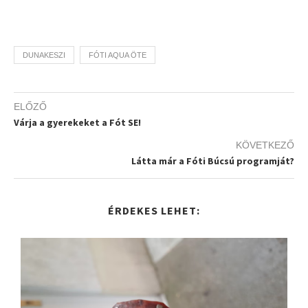
DUNAKESZI
FÓTI AQUA ÖTE
ELŐZŐ
Várja a gyerekeket a Fót SE!
KÖVETKEZŐ
Látta már a Fóti Búcsú programját?
ÉRDEKES LEHET: