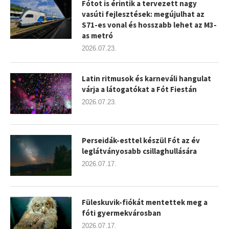
Fótot is érintik a tervezett nagy
vasúti fejlesztések: megújulhat az
S71-es vonal és hosszabb lehet az M3-
as metró
2026.07.23.
Latin ritmusok és karneváli hangulat
várja a látogatókat a Fót Fiestán
2026.07.23.
Perseidák-esttel készül Fót az év
leglátványosabb csillaghullására
2026.07.17.
Füleskuvik-fiókát mentettek meg a
fóti gyermekvárosban
2026.07.17.