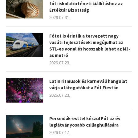
fóti iskolatörténeti kiállításhoz az
Értéktár Bizottság
2026.07.31.
Fótot is érintik a tervezett nagy
vasúti fejlesztések: megújulhat az
S71-es vonal és hosszabb lehet az M3-
as metró
2026.07.23.
Latin ritmusok és karneváli hangulat
várja a látogatókat a Fót Fiestán
2026.07.23.
Perseidák-esttel készül Fót az év
leglátványosabb csillaghullására
2026.07.17.