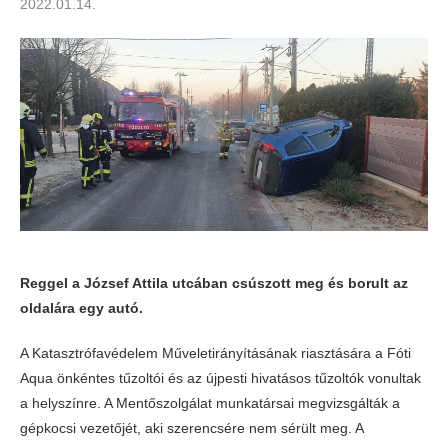
2022.01.14.
Reggel a József Attila utcában csúszott meg és borult az
oldalára egy autó.
A Katasztrófavédelem Műveletirányításának riasztására a Fóti
Aqua önkéntes tűzoltói és az újpesti hivatásos tűzoltók vonultak
a helyszínre. A Mentőszolgálat munkatársai megvizsgálták a
gépkocsi vezetőjét, aki szerencsére nem sérült meg. A