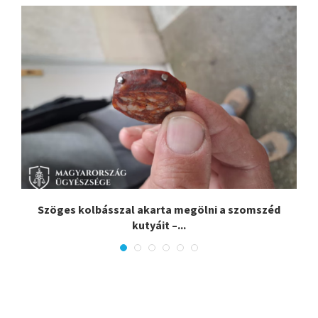
Szöges kolbásszal akarta megölni a szomszéd
kutyáit –...