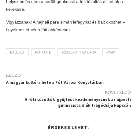
helyszínelés után a sérült gépkocsit a fóti tűzoltók állították a
kerekeire.
Vigyázzanak! A hajnali pára simán lefagyhat és bajt okozhat –
figyelmeztetnek a fóti önkéntesek.
BALESET
FÓTI ÖTE
JÓZSEF ATTILA UTCA
PÁRA
ELŐZŐ
A magyar kultúra hete a Fót Városi Könyvtárban
KÖVETKEZŐ
A fóti tűzoltók gyűjtést kezdeményeznek az újpesti
gimnazista diák tragédiája kapcsán
ÉRDEKES LEHET: