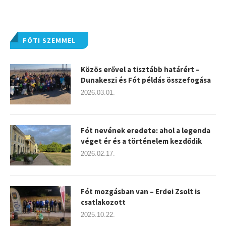
FÓTI SZEMMEL
Közös erővel a tisztább határért –
Dunakeszi és Fót példás összefogása
2026.03.01.
Fót nevének eredete: ahol a legenda
véget ér és a történelem kezdődik
2026.02.17.
Fót mozgásban van – Erdei Zsolt is
csatlakozott
2025.10.22.