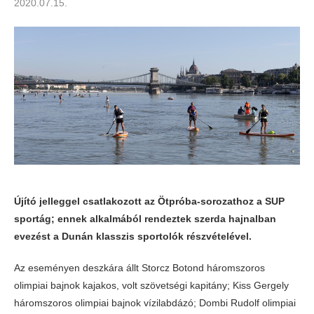
2020.07.15.
Újító jelleggel csatlakozott az Ötpróba-sorozathoz a SUP
sportág; ennek alkalmából rendeztek szerda hajnalban
evezést a Dunán klasszis sportolók részvételével.
Az eseményen deszkára állt Storcz Botond háromszoros
olimpiai bajnok kajakos, volt szövetségi kapitány; Kiss Gergely
háromszoros olimpiai bajnok vízilabdázó; Dombi Rudolf olimpiai