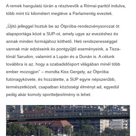
A remek hangulatú túrán a résztvevők a Római-parttól indulva,
több mint tíz kilométert megtéve a Parlamentig eveztek.
„Újító jelleggel hoztuk be az Ötpróba-rendezvénysorozat öt
alapsportága közé a SUP-ot, amely ugye az evezéshez és
annak minden formájához köthető. Heti rendszerességgel
vannak már edzéseink és pontgyűjtő eseményeink, a Tisza-
tónál Sarudon, valamint a Lupán és a Dunán is. A célunk
továbbra is az, hogy a szabadidősport világában minél több
ember mozogjon” – mondta Kiss Gergely, az Ötpróba
futónagykövete, és hozzátette, a SUP egyre népszerűbb,
természetközeli, csapatban közösségi élményt ad, egyedül
pedig akár komoly sportteljesítmény is lehet.