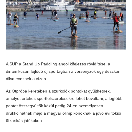
A SUP a Stand Up Paddling angol kifejezés rövidítése, a
dinamikusan fejlődő új sportágban a versenyzők egy deszkán
állva eveznek a vízen.
Az Ötpróba keretében a szurkolók pontokat gyűjthetnek,
amelyet értékes sportfelszerelésekre lehet beváltani, a legtöbb
pontot összegyűjtők közül pedig 24-en személyesen
drukkolhatnak majd a magyar olimpikonoknak a jövő évi tokiói
ötkarikás játékokon.