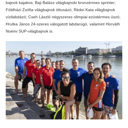
bajnok kajakos; Baji Balázs világbajnoki bronzérmes sprinter;
Földházi Zsófia világbajnok öttusázó; Rédei Kata világbajnok
vízilabdázó; Cseh László négyszeres olimpiai ezüstérmes úszó;
Hrutka János 24-szeres válogatott labdarúgó, valamint Horváth
Noémi SUP-világbajnok is.