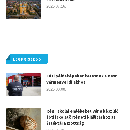
2025.07.16.
LEGFRISSEBB
Fóti példaképeket keresnek a Pest
vármegyei díjakhoz
2026.08.08.
Régi iskolai emlékeket vár a készülő
fóti iskolatörténeti kiállításhoz az
Értéktár Bizottság