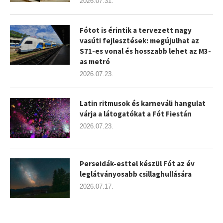
2026.07.31.
Fótot is érintik a tervezett nagy
vasúti fejlesztések: megújulhat az
S71-es vonal és hosszabb lehet az M3-
as metró
2026.07.23.
Latin ritmusok és karneváli hangulat
várja a látogatókat a Fót Fiestán
2026.07.23.
Perseidák-esttel készül Fót az év
leglátványosabb csillaghullására
2026.07.17.