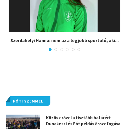
Szerdahelyi Hanna: nem az a legjobb sportoló, aki...
FÓTI SZEMMEL
Közös erővel a tisztább határért –
Dunakeszi és Fót példás összefogása