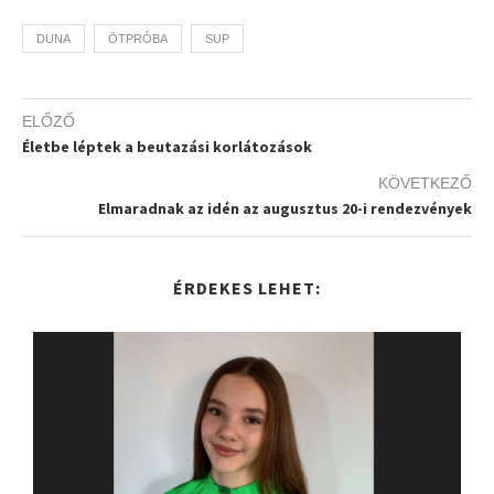
DUNA
ÖTPRÓBA
SUP
ELŐZŐ
Életbe léptek a beutazási korlátozások
KÖVETKEZŐ
Elmaradnak az idén az augusztus 20-i rendezvények
ÉRDEKES LEHET: