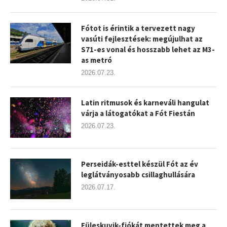
Fótot is érintik a tervezett nagy
vasúti fejlesztések: megújulhat az
S71-es vonal és hosszabb lehet az M3-
as metró
2026.07.23.
Latin ritmusok és karneváli hangulat
várja a látogatókat a Fót Fiestán
2026.07.23.
Perseidák-esttel készül Fót az év
leglátványosabb csillaghullására
2026.07.17.
Füleskuvik-fiókát mentettek meg a