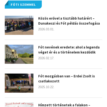
FÓTI SZEMMEL
Közös erővel a tisztább határért –
Dunakeszi és Fót példás összefogása
2026.03.01.
Fót nevének eredete: ahol a legenda
véget ér és a történelem kezdődik
2026.02.17.
Fót mozgásban van – Erdei Zsolt is
csatlakozott
2025.10.22.
Hímzett történetek a falakon –