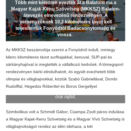
Több mint kétezren evezték át a Balatont ma a
Magyar Kajak-Kenu Szövetség (MKKSZ) Balaton-
átevezés elnevezésű rendezvényén. A
versenyzőknek 10,2 kilométeres távot kell
teljesíteniük Fonyódtól Badacsonytomajig és
vissza.
Az MKKSZ beszámolója szerint a Fonyódról indult, mintegy
kilenc kilométeres távot surfkajakkal, kenuval, SUP-pal és
sárkányhajóval is megtették a vállalkozó kedvűek. A tömegsport
rendezvényen bárki elindulhatott, és együtt evezhetett több
olimpiai és világbajnokkal, köztük Szabó Gabriellával, Dombi
Bár indulni 13 óráig lehetett, a nagy hőséget
Rudolffal, Hegedüs Róberttel és Boros Gergellyel.
elkerülendő nagyon sokan választották a reggel kilenc
órai rajtot.
Szimbolikus volt a Schmidt Gábor, Csampa Zsolt páros indulása:
a Magyar Kajak-Kenu Szövetség és a Magyar Vívó Szövetség is
világbajnokságot rendez az idén idehaza, a két