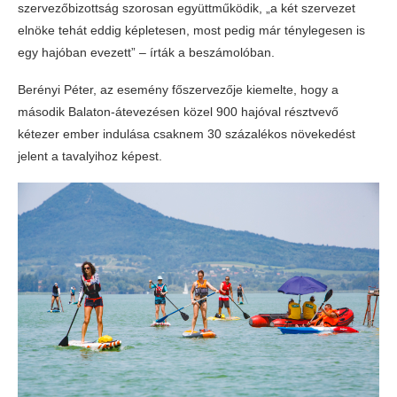
szervezőbizottság szorosan együttműködik, „a két szervezet
elnöke tehát eddig képletesen, most pedig már ténylegesen is
egy hajóban evezett” – írták a beszámolóban.
Berényi Péter, az esemény főszervezője kiemelte, hogy a
második Balaton-átevezésen közel 900 hajóval résztvevő
kétezer ember indulása csaknem 30 százalékos növekedést
jelent a tavalyihoz képest.