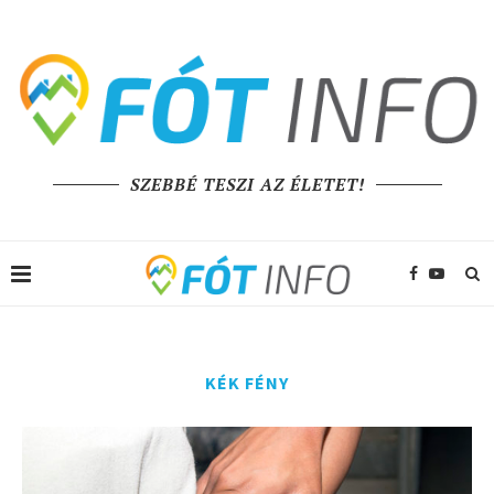
SZEBBÉ TESZI AZ ÉLETET!
KÉK FÉNY