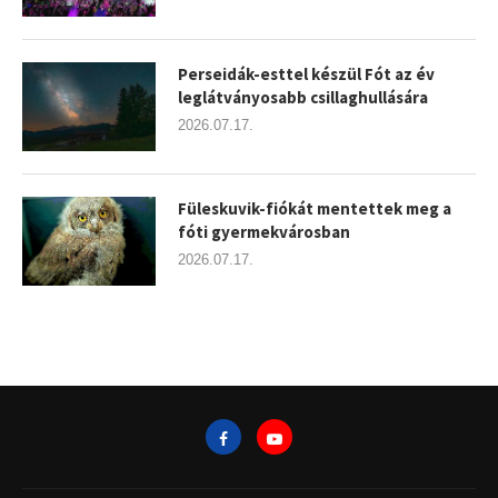
Perseidák-esttel készül Fót az év
leglátványosabb csillaghullására
2026.07.17.
Füleskuvik-fiókát mentettek meg a
fóti gyermekvárosban
2026.07.17.
şans
vidobet
vidobet
vidobet
vidobet
casinolevant
casinolevant
casinolevant
vidobet
şans
casinolevant
casino
şans
casino
casino
casino
boostaro
casinolevant
şans
casinolevant
şanscasino
vidobet
vidobet
levant
gorabet
galyabet
gorabet
gorabet
gorabet
vidobet
galyabet
gorabet
gorabet
nigeria
sports
casino
|
|
güncel
giriş
|
|
|
giriş
casino
giriş
şans
casino
levant
şans
şans
|
giriş
casino
giriş
|
|
giriş
casino
|
|
|
|
|
giriş
|
|
|
betting
betting
|
giriş
|
|
|
|
|
giriş
|
|
|
|
giriş
|
|
|
|
|
|
|
|