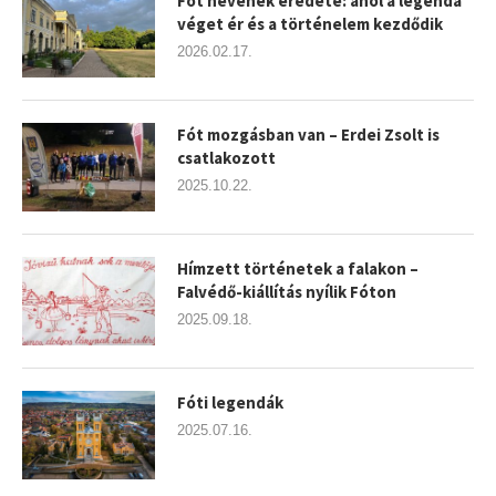
Fót nevének eredete: ahol a legenda
véget ér és a történelem kezdődik
2026.02.17.
Fót mozgásban van – Erdei Zsolt is
csatlakozott
2025.10.22.
Hímzett történetek a falakon –
Falvédő-kiállítás nyílik Fóton
2025.09.18.
Fóti legendák
2025.07.16.