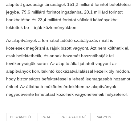
alapított gazdasági társaságok 151,2 milliárd forintot befektetési
jegybe, 79,6 milliárd forintot ingatlanba, 20,1 milliárd forintot
bankbetétbe és 23,4 milliárd forintot vállalati kötvényekbe
fektettek be – írják közleményükben.
Az alapítványok a formából adódó szabályozás miatt is
kötelesek megőrizni a rájuk bízott vagyont. Azt nem költhetik el,
csak befektethetik, és annak hozamát használhatják fel
tevékenységük során. Az alapító által juttatott vagyont az
alapítványok körültekintő kockázatvállalással kezelik oly módon,
hogy biztonságos befektetéssel a lehető legmagasabb hozamot
érik el. Az átlátható működés érdekében az alapítványok
negyedévente kimutatást közölnek vagyonelemeik helyzetéről.
BESZÁMOLÓ
PADA
PALLAS ATHÉNÉ
VAGYON