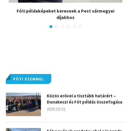
Fóti példaképeket keresnek a Pest vármegyei
díjakhoz
FÓTI SZEMMEL
Közös erővel a tisztább határért –
Dunakeszi és Fót példás összefogása
2026.03.01.