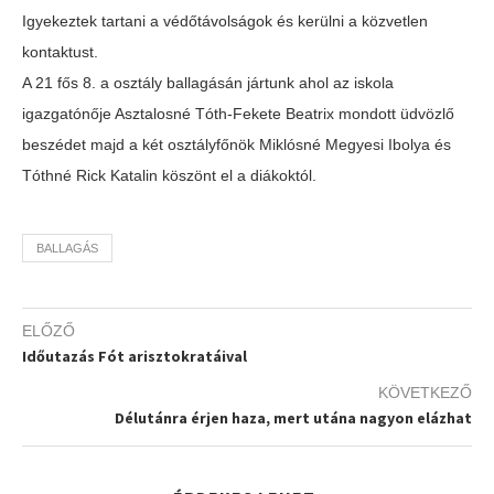
Igyekeztek tartani a védőtávolságok és kerülni a közvetlen
kontaktust.
A 21 fős 8. a osztály ballagásán jártunk ahol az iskola
igazgatónője Asztalosné Tóth-Fekete Beatrix mondott üdvözlő
beszédet majd a két osztályfőnök Miklósné Megyesi Ibolya és
Tóthné Rick Katalin köszönt el a diákoktól.
BALLAGÁS
ELŐZŐ
Időutazás Fót arisztokratáival
KÖVETKEZŐ
Délutánra érjen haza, mert utána nagyon elázhat