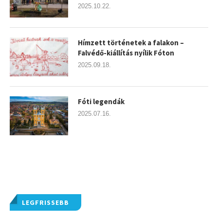
2025.10.22.
Hímzett történetek a falakon –
Falvédő-kiállítás nyílik Fóton
2025.09.18.
Fóti legendák
2025.07.16.
LEGFRISSEBB