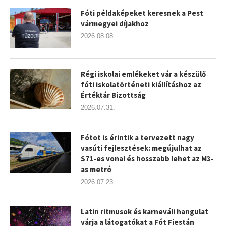
Fóti példaképeket keresnek a Pest
vármegyei díjakhoz
2026.08.08.
Régi iskolai emlékeket vár a készülő
fóti iskolatörténeti kiállításhoz az
Értéktár Bizottság
2026.07.31.
Fótot is érintik a tervezett nagy
vasúti fejlesztések: megújulhat az
S71-es vonal és hosszabb lehet az M3-
as metró
2026.07.23.
Latin ritmusok és karneváli hangulat
várja a látogatókat a Fót Fiestán