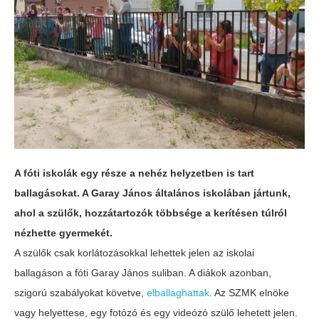
A fóti iskolák egy része a nehéz helyzetben is tart
ballagásokat. A Garay János általános iskolában jártunk,
ahol a szülők, hozzátartozók többsége a kerítésen túlról
nézhette gyermekét.
A szülők csak korlátozásokkal lehettek jelen az iskolai
ballagáson a fóti Garay János suliban. A diákok azonban,
szigorú szabályokat követve,
elballaghattak
. Az SZMK elnöke
vagy helyettese, egy fotózó és egy videózó szülő lehetett jelen.