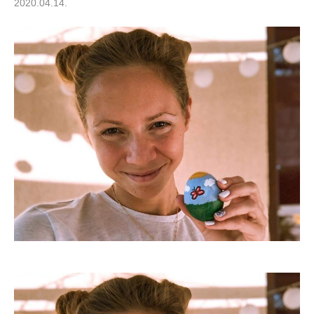
2020.04.14.