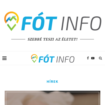
SZEBBÉ TESZI AZ ÉLETET!
HÍREK