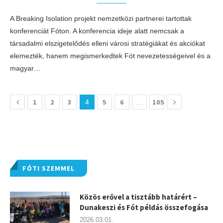
A Breaking Isolation projekt nemzetközi partnerei tartottak
konferenciát Fóton. A konferencia ideje alatt nemcsak a
társadalmi elszigetelődés elleni városi stratégiákat és akciókat
elemezték, hanem megismerkedtek Fót nevezetességeivel és a
magyar…
1
2
3
5
6
105
4
…
FÓTI SZEMMEL
Közös erővel a tisztább határért –
Dunakeszi és Fót példás összefogása
2026.03.01.