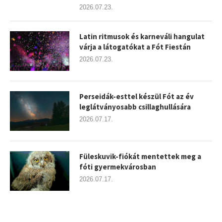
2026.07.23.
Latin ritmusok és karneváli hangulat
várja a látogatókat a Fót Fiestán
2026.07.23.
Perseidák-esttel készül Fót az év
leglátványosabb csillaghullására
2026.07.17.
Füleskuvik-fiókát mentettek meg a
fóti gyermekvárosban
2026.07.17.