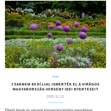
Hírek
​CSAKNEM 80 DÍJJAL ISMERTÉK EL A VIRÁGOS
MAGYARORSZÁG VERSENY IDEI NYERTESEIT
2025.11.22.
Élhető falvak és városok környezetszépítési megoldásai