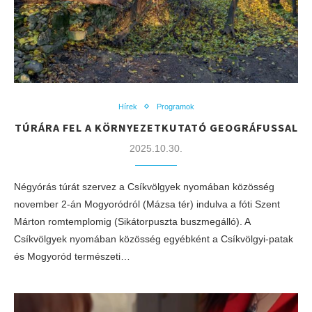
Hírek
Programok
TÚRÁRA FEL A KÖRNYEZETKUTATÓ GEOGRÁFUSSAL
2025.10.30.
Négyórás túrát szervez a Csíkvölgyek nyomában közösség
november 2-án Mogyoródról (Mázsa tér) indulva a fóti Szent
Márton romtemplomig (Sikátorpuszta buszmegálló). A
Csíkvölgyek nyomában közösség egyébként a Csíkvölgyi-patak
és Mogyoród természeti…