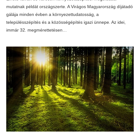
mutatnak példát országszerte. A Virágos Magyarország díjátadó
gálája minden évben a környezettudatosság, a
településszépítés és a közösségépítés igazi ünnepe. Az idei,
immár 32. megmérettetésen…