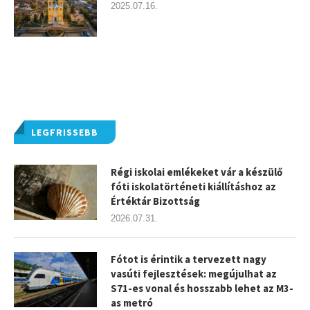
2025.07.16.
LEGFRISSEBB
Régi iskolai emlékeket vár a készülő
fóti iskolatörténeti kiállításhoz az
Értéktár Bizottság
2026.07.31.
Fótot is érintik a tervezett nagy
vasúti fejlesztések: megújulhat az
S71-es vonal és hosszabb lehet az M3-
as metró