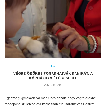
Hírek
VÉGRE ÖRÖKBE FOGADHATJÁK DANIKÁT, A
KÓRHÁZBAN ÉLŐ KISFIÚT
2025.10.28.
Egészségügyi akadálya már nincs annak, hogy végre örökbe
fogadják a születése óta kórházban élő, hároméves Danikát –