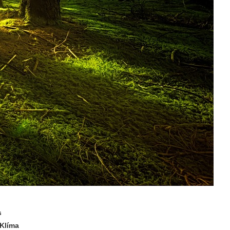
s
 Klíma