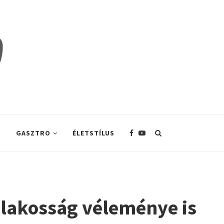
S
GASZTRO
ÉLETSTÍLUS
 lakosság véleménye is