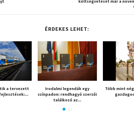
ajt
költségvetését már a nove
ÉRDEKES LEHET:
tik a tervezett
Irodalmi legendák egy
Több mint négy
fejlesztések:...
színpadon: rendhagyó szerzői
gazdagod
találkozó az...