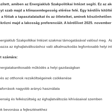
zített, amiben az Energiaklub Szakpolitikai Intézet segíti. Ez az ak
yt szab majd a klímasemlegesség elérése felé. Egy kérdőív kitölt
a fótiak a tapasztalataikat és az ötleteiket, aminek köszönhetően
krözni majd a lakosság preferenciáit. A kérdőívet 2025. november 
ergiaklub Szakpolitikai Intézet szakmai támogatásával valósul meg. Az 
zza az éghajlatváltozáshoz való alkalmazkodás legfontosabb helyi int
ót számára:
nergiatakarékosabb működés a helyi gazdaságban
és az otthonok rezsiköltségeinek csökkenése
aforrások nagyobb arányú használata
enség és felkészültség az éghajlatváltozás kihívásaival szemben
sok bevonása a fejlesztésekhez