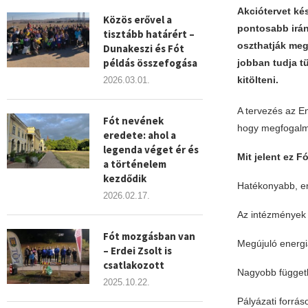
Akciótervet kés
Közös erővel a
pontosabb irán
tisztább határért –
oszthatják meg 
Dunakeszi és Fót
példás összefogása
jobban tudja tü
kitölteni.
2026.03.01.
A tervezés az En
Fót nevének
hogy megfogalma
eredete: ahol a
legenda véget ér és
Mit jelent ez F
a történelem
kezdődik
Hatékonyabb, e
2026.02.17.
Az intézmények 
Fót mozgásban van
Megújuló energi
– Erdei Zsolt is
csatlakozott
Nagyobb függetl
2025.10.22.
Pályázati forrá