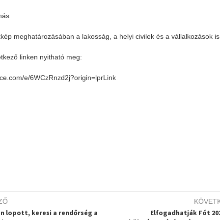
nás
kép meghatározásában a lakosság, a helyi civilek és a vállalkozások is
tkező linken nyitható meg:
ffice.com/e/6WCzRnzd2j?origin=lprLink
ZŐ
KÖVET
n lopott, keresi a rendőrség a
Elfogadhatják Fót 20