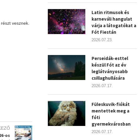
Latin ritmusok és
karneváli hangulat
 részt vesznek.
várja a látogatókat a
Fót Fiestán
2026.07.23.
Perseidák-esttel
készül Fót az év
leglátványosabb
csillaghullására
2026.07.17.
Füleskuvik-fiókát
mentettek meg a
fóti
gyermekvárosban
KEZŐ
2026.07.17.
26-os