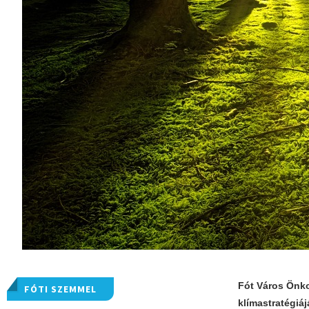
Fót Város Önko
FÓTI SZEMMEL
klímastratégiá