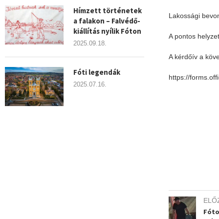
Hímzett történetek
Lakossági bevo
a falakon – Falvédő-
kiállítás nyílik Fóton
A pontos helyzet
2025.09.18.
A kérdőív a köve
Fóti legendák
https://forms.o
2025.07.16.
ELŐ
Fóto