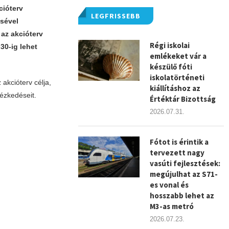
cióterv
LEGFRISSEBB
ésével
 az akcióterv
Régi iskolai
30-ig lehet
emlékeket vár a
készülő fóti
iskolatörténeti
akcióterv célja,
kiállításhoz az
ézkedéseit.
Értéktár Bizottság
2026.07.31.
Fótot is érintik a
tervezett nagy
vasúti fejlesztések:
megújulhat az S71-
es vonal és
hosszabb lehet az
M3-as metró
2026.07.23.