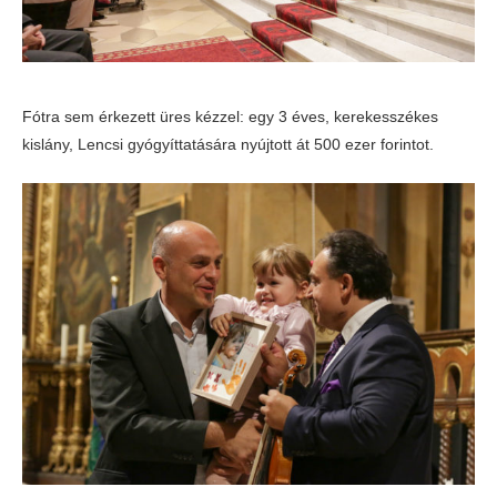
Fótra sem érkezett üres kézzel: egy 3 éves, kerekesszékes
kislány, Lencsi gyógyíttatására nyújtott át 500 ezer forintot.