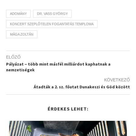
ADOMÁNY
DR. VASS GYÖRGY
KONCERT SZEPLŐTELEN FOGANTATÁS TEMPLOMA
MÁGA ZOLTÁN
ELŐZŐ
Pályázat – több mint másfél milliárdot kaphatnak a
nemzetiségek
KÖVETKEZŐ
Átadták a 2. sz. főutat Dunakeszi és Göd között
ÉRDEKES LEHET: