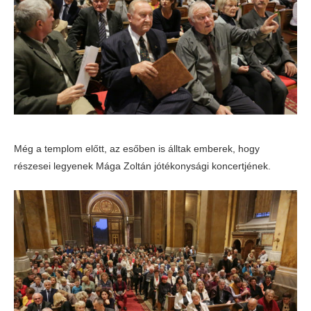
Még a templom előtt, az esőben is álltak emberek, hogy
részesei legyenek Mága Zoltán jótékonysági koncertjének.