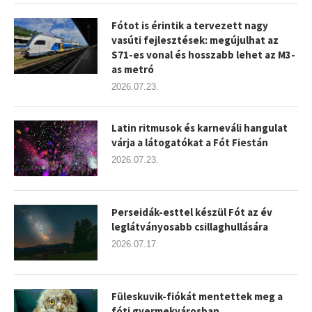
Fótot is érintik a tervezett nagy
vasúti fejlesztések: megújulhat az
S71-es vonal és hosszabb lehet az M3-
as metró
2026.07.23.
Latin ritmusok és karneváli hangulat
várja a látogatókat a Fót Fiestán
2026.07.23.
Perseidák-esttel készül Fót az év
leglátványosabb csillaghullására
2026.07.17.
Füleskuvik-fiókát mentettek meg a
fóti gyermekvárosban