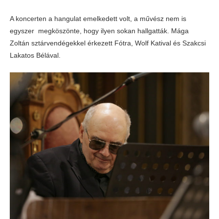
A koncerten a hangulat emelkedett volt, a művész nem is
egyszer megköszönte, hogy ilyen sokan hallgatták. Mága
Zoltán sztárvendégekkel érkezett Fótra, Wolf Katival és Szakcsi
Lakatos Bélával.