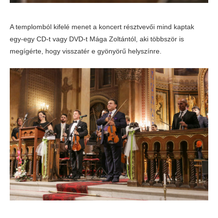
A templomból kifelé menet a koncert résztvevői mind kaptak
egy-egy CD-t vagy DVD-t Mága Zoltántól, aki többször is
megígérte, hogy visszatér e gyönyörű helyszínre.