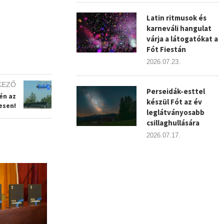
.
Latin ritmusok és
karneváli hangulat
várja a látogatókat a
Fót Fiestán
2026.07.23.
KEZŐ
Perseidák-esttel
én az
készül Fót az év
esen!
leglátványosabb
csillaghullására
2026.07.17.