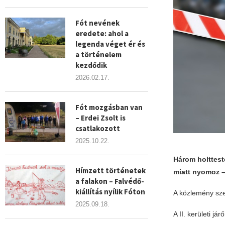
Fót nevének
eredete: ahol a
legenda véget ér és
a történelem
kezdődik
2026.02.17.
Fót mozgásban van
– Erdei Zsolt is
csatlakozott
2025.10.22.
Három holttest
Hímzett történetek
miatt nyomoz –
a falakon – Falvédő-
kiállítás nyílik Fóton
A közlemény szer
2025.09.18.
A II. kerületi já