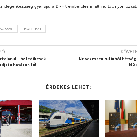
 az idegenkezűség gyanúja, a BRFK emberölés miatt indított nyomozást
LKOSSÁG
HOLTTEST
ZŐ
KÖVET
rtalanul – hetedikesek
Ne vezessen rutinból hétvég
ndjai a határon túl
M2-
ÉRDEKES LEHET: