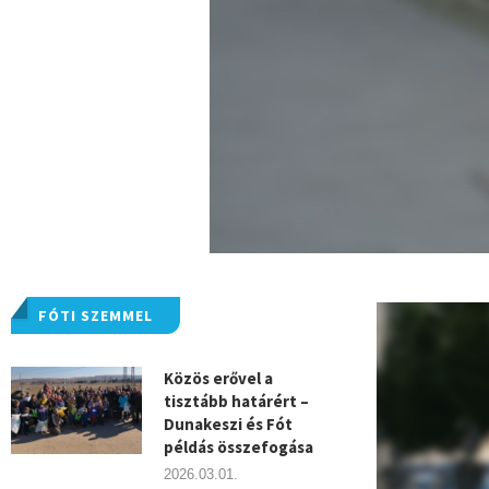
FÓTI SZEMMEL
Közös erővel a
tisztább határért –
Dunakeszi és Fót
példás összefogása
2026.03.01.