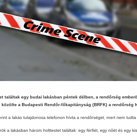
et találtak egy budai lakásban péntek délben, a rendőrség ember
 közölte a Budapesti Rendőr-főkapitányság (BRFK) a rendőrség 
int a lakás tulajdonosa telefonon hívta a rendőrséget, mert nem tudta e
rőrök a lakásban három holttestet találtak: egy férfiét, egy nőét és egy ki