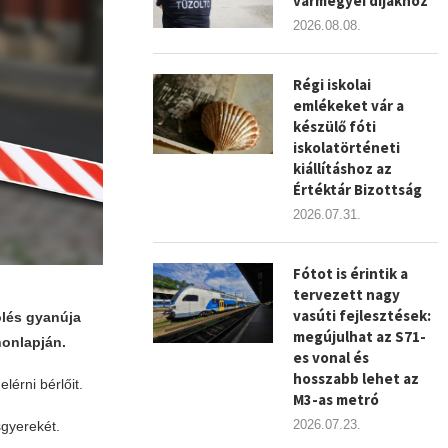
vármegyei díjakhoz
2026.08.08.
Régi iskolai
emlékeket vár a
készülő fóti
iskolatörténeti
kiállításhoz az
Értéktár Bizottság
2026.07.31.
Fótot is érintik a
tervezett nagy
vasúti fejlesztések:
ölés gyanúja
megújulhat az S71-
honlapján.
es vonal és
hosszabb lehet az
lérni bérlőit.
M3-as metró
2026.07.23.
sgyerekét.