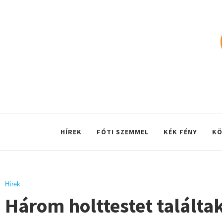
HÍREK
FÓTI SZEMMEL
KÉK FÉNY
KÖ
Hírek
Három holttestet találta