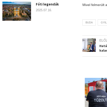
Fóti legendák
Mivel felmerült
2025.07.16.
BUDA
GYI
ELŐ
Hatá
kala