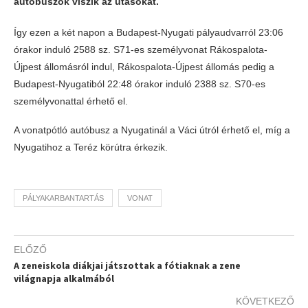
autóbuszok viszik az utasokat.
Így ezen a két napon a Budapest-Nyugati pályaudvarról 23:06
órakor induló 2588 sz. S71-es személyvonat Rákospalota-
Újpest állomásról indul, Rákospalota-Újpest állomás pedig a
Budapest-Nyugatiból 22:48 órakor induló 2388 sz. S70-es
személyvonattal érhető el.
A vonatpótló autóbusz a Nyugatinál a Váci útról érhető el, míg a
Nyugatihoz a Teréz körútra érkezik.
PÁLYAKARBANTARTÁS
VONAT
ELŐZŐ
A zeneiskola diákjai játszottak a fótiaknak a zene
világnapja alkalmából
KÖVETKEZŐ