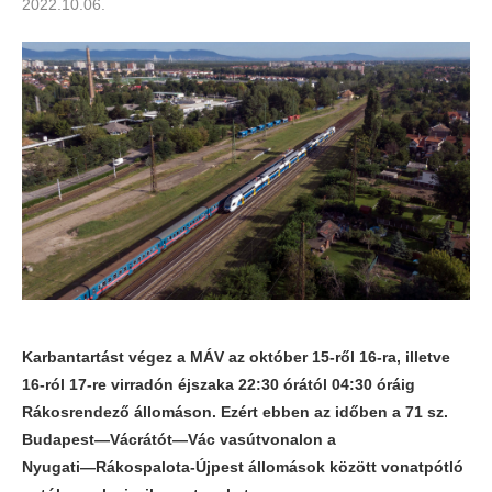
2022.10.06.
Karbantartást végez a MÁV az október 15-ről 16-ra, illetve
16-ról 17-re virradón éjszaka 22:30 órától 04:30 óráig
Rákosrendező állomáson. Ezért ebben az időben a
71 sz.
Budapest—Vácrátót―Vác vasútvonalon a
Nyugati―Rákospalota-Újpest állomások között vonatpótló