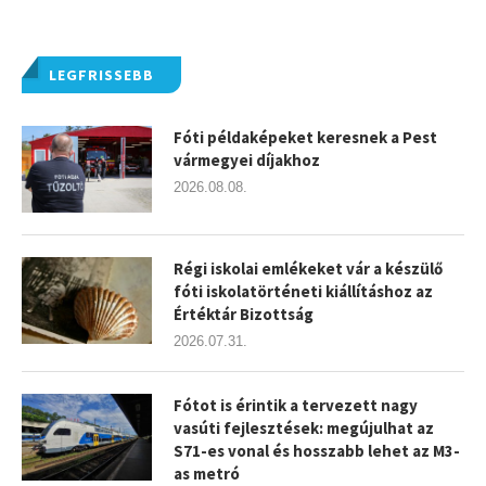
LEGFRISSEBB
Fóti példaképeket keresnek a Pest
vármegyei díjakhoz
2026.08.08.
Régi iskolai emlékeket vár a készülő
fóti iskolatörténeti kiállításhoz az
Értéktár Bizottság
2026.07.31.
Fótot is érintik a tervezett nagy
vasúti fejlesztések: megújulhat az
S71-es vonal és hosszabb lehet az M3-
as metró