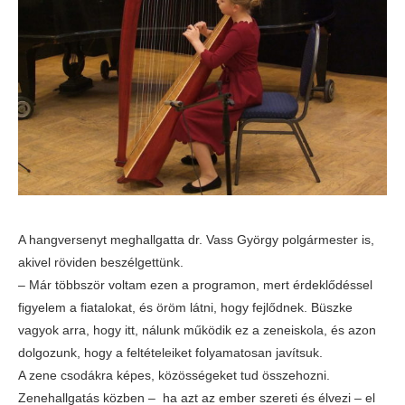
A hangversenyt meghallgatta dr. Vass György polgármester is,
akivel röviden beszélgettünk.
– Már többször voltam ezen a programon, mert érdeklődéssel
figyelem a fiatalokat, és öröm látni, hogy fejlődnek. Büszke
vagyok arra, hogy itt, nálunk működik ez a zeneiskola, és azon
dolgozunk, hogy a feltételeiket folyamatosan javítsuk.
A zene csodákra képes, közösségeket tud összehozni.
Zenehallgatás közben – ha azt az ember szereti és élvezi – el