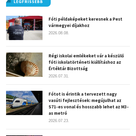
LEGFRISSEBB
Fóti példaképeket keresnek a Pest
vármegyei díjakhoz
2026.08.08.
Régi iskolai emlékeket vár a készülő
fóti iskolatörténeti kiállításhoz az
Értéktár Bizottság
2026.07.31.
Fótot is érintik a tervezett nagy
vasúti fejlesztések: megújulhat az
S71-es vonal és hosszabb lehet az M3-
as metró
2026.07.23.