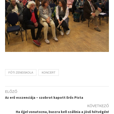
FÓTI ZENEISKOLA
KONCERT
ELŐZŐ
Az erő esszenciája – szobrot kapott Erős Pista
KÖVETKEZŐ
Ha éjjel vonatozna, buszra kell szállnia a jövő hétvégén!