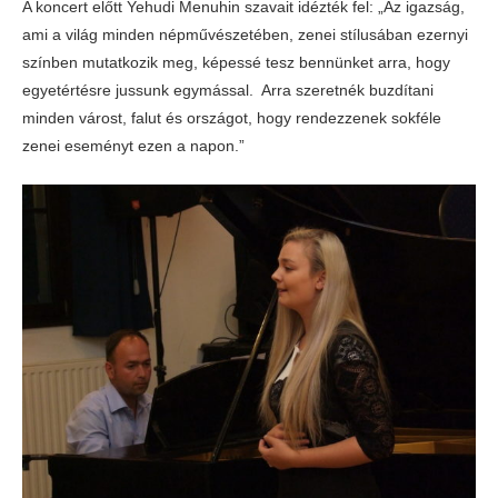
A koncert előtt Yehudi Menuhin szavait idézték fel: „Az igazság,
ami a világ minden népművészetében, zenei stílusában ezernyi
színben mutatkozik meg, képessé tesz bennünket arra, hogy
egyetértésre jussunk egymással. Arra szeretnék buzdítani
minden várost, falut és országot, hogy rendezzenek sokféle
zenei eseményt ezen a napon.”