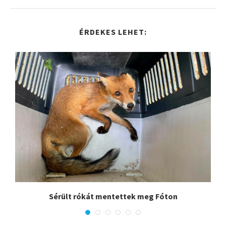
ÉRDEKES LEHET:
.
Sérült rókát mentettek meg Fóton