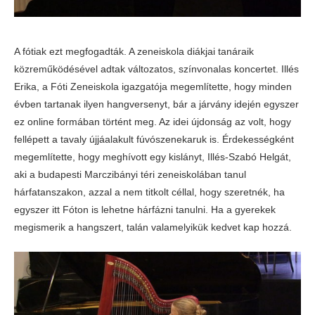
A fótiak ezt megfogadták. A zeneiskola diákjai tanáraik
közreműködésével adtak változatos, színvonalas koncertet. Illés
Erika, a Fóti Zeneiskola igazgatója megemlítette, hogy minden
évben tartanak ilyen hangversenyt, bár a járvány idején egyszer
ez online formában történt meg. Az idei újdonság az volt, hogy
fellépett a tavaly újjáalakult fúvószenekaruk is. Érdekességként
megemlítette, hogy meghívott egy kislányt, Illés-Szabó Helgát,
aki a budapesti Marczibányi téri zeneiskolában tanul
hárfatanszakon, azzal a nem titkolt céllal, hogy szeretnék, ha
egyszer itt Fóton is lehetne hárfázni tanulni. Ha a gyerekek
megismerik a hangszert, talán valamelyikük kedvet kap hozzá.