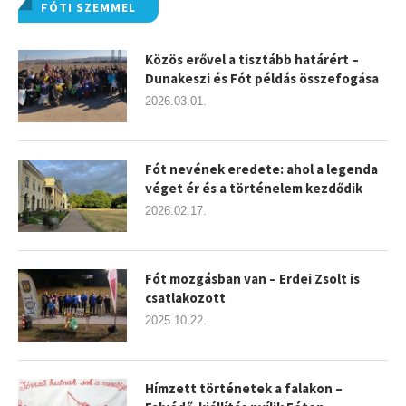
FÓTI SZEMMEL
Közös erővel a tisztább határért –
Dunakeszi és Fót példás összefogása
2026.03.01.
Fót nevének eredete: ahol a legenda
véget ér és a történelem kezdődik
2026.02.17.
Fót mozgásban van – Erdei Zsolt is
csatlakozott
2025.10.22.
Hímzett történetek a falakon –