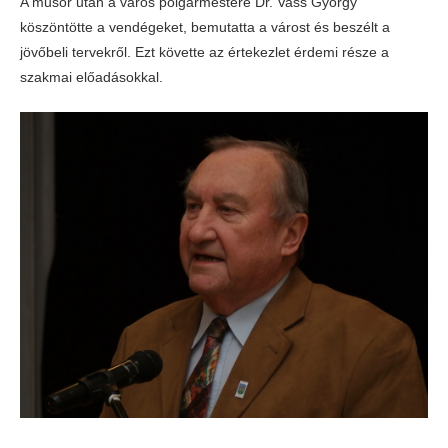
A műsor után a város polgármestere Dr. Vass György
köszöntötte a vendégeket, bemutatta a várost és beszélt a
jövőbeli tervekről. Ezt követte az értekezlet érdemi része a
szakmai előadásokkal.