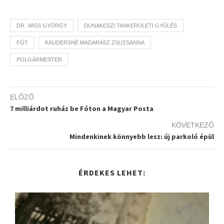
DR. VASS GYÖRGY
DUNAKESZI TANKERÜLETI GYŰLÉS
FÓT
KAUDERSNÉ MADARÁSZ ZSUZSANNA
POLGÁRMESTER
ELŐZŐ
7 milliárdot ruház be Fóton a Magyar Posta
KÖVETKEZŐ
Mindenkinek könnyebb lesz: új parkoló épül
ÉRDEKES LEHET: